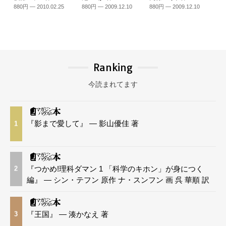
880円 — 2010.02.25
880円 — 2009.12.10
880円 — 2009.12.10
Ranking
今読まれてます
『影まで愛して』 — 影山優佳 著
1
『つかめ!理科ダマン 1 「科学のキホン」が身につく
2
編』 — シン・テフン 原作 ナ・スンフン 画 呉 華順 訳
『王国』 — 湊かなえ 著
3