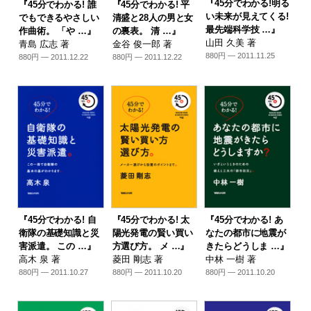
『45分でわかる!明る
『45分でわかる! 誰
『45分でわかる! 平
い未来が見えてくる!
でもできるやさしい
清盛と28人の男と女
最先端科学技 …』
作曲術。 「や …』
の裏表。 清 …』
山田 久美 著
青島 広志 著
金谷 俊一郎 著
880円 — 2011.11.25
880円 — 2011.12.22
880円 — 2011.12.22
『45分でわかる! 自
『45分でわかる! 太
『45分でわかる! あ
衛隊の基礎知識と災
陽光発電の賢い買い
なたの都市に地震が
害派遣。 この …』
方選び方。 メ …』
きたらどうしま …』
高木 泉 著
菱田 剛志 著
中林 一樹 著
880円 — 2011.10.27
880円 — 2011.10.20
880円 — 2011.10.20