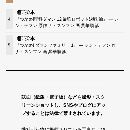
『つかめ!理科ダマン 12 最強ロボット決戦!編』 — シ
4
ン・テフン 原作 ナ・スンフン 画 呉華順 訳
『つかめ! ダマンファミリー 1』 — シン・テフン 作
5
ナ・スンフン 画 呉華順 訳
誌面（紙版・電子版）などを撮影・スク
リーンショットし、SNSやブログにアッ
プすることは法律で禁止されています。
弊社刊行物に掲載されている写真および