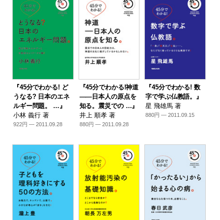
『45分でわかる! ど
『45分でわかる!神道
『45分でわかる! 数
うなる? 日本のエネ
――日本人の原点を
字で学ぶ仏教語。』
ルギー問題。 …』
知る。震災での …』
星 飛雄馬 著
小林 義行 著
井上 順孝 著
880円 — 2011.09.15
922円 — 2011.09.28
880円 — 2011.09.28