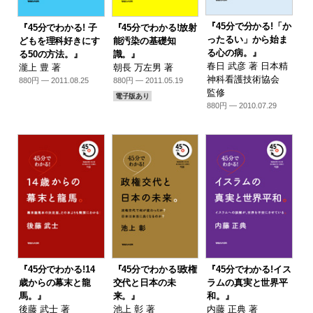
『45分で分かる!「か
『45分でわかる! 子
『45分でわかる!放射
ったるい」から始ま
どもを理科好きにす
能汚染の基礎知
る心の病。』
る50の方法。』
識。』
春日 武彦 著 日本精
瀧上 豊 著
朝長 万左男 著
神科看護技術協会
880円 — 2011.08.25
880円 — 2011.05.19
監修
電子版あり
880円 — 2010.07.29
『45分でわかる!14
『45分でわかる!政権
『45分でわかる!イス
歳からの幕末と龍
交代と日本の未
ラムの真実と世界平
馬。』
来。』
和。』
後藤 武士 著
池上 彰 著
内藤 正典 著