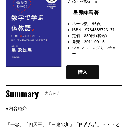
— 星 飛雄馬 著
ページ数：96頁
ISBN：9784838723171
定価：880円 (税込)
発売：2011.09.15
ジャンル：
マグカルチャ
ー
購入
Summary
内容紹介
●内容紹介
「一念」「四天王」「三途の川」「四苦八苦」・・・と