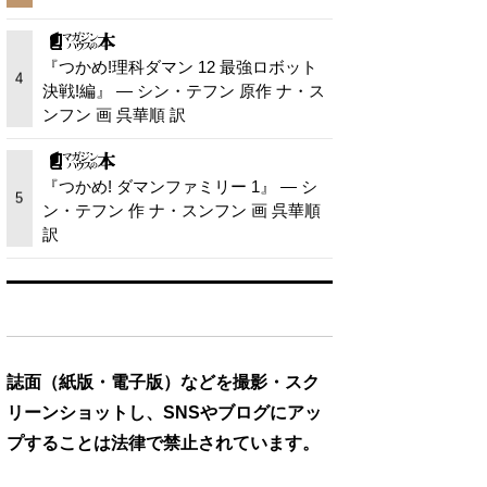
『つかめ!理科ダマン 12 最強ロボット
4
決戦!編』 — シン・テフン 原作 ナ・ス
ンフン 画 呉華順 訳
『つかめ! ダマンファミリー 1』 — シ
5
ン・テフン 作 ナ・スンフン 画 呉華順
訳
誌面（紙版・電子版）などを撮影・スク
リーンショットし、SNSやブログにアッ
プすることは法律で禁止されています。