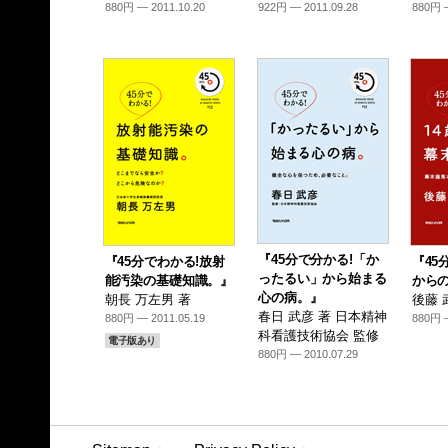
880円 — 2011.10.20
922円 — 2011.09.28
880円 —
『45分で分かる!「か
『45分でわかる!放射
『45
ったるい」から始まる
能汚染の基礎知識。』
から
心の病。』
朝長 万左男 著
後藤 
春日 武彦 著 日本精神
880円 — 2011.05.19
880円 —
科看護技術協会 監修
電子版あり
880円 — 2010.07.29