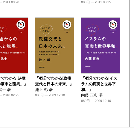
 2011.09.28
880円 — 2011.08.25
分でわかる!14歳
『45分でわかる!政権
『45分でわかる!イス
の幕末と龍馬。』
交代と日本の未来。』
ラムの真実と世界平
武士 著
池上 彰 著
和。』
内藤 正典 著
 2010.02.25
880円 — 2009.12.10
880円 — 2009.12.10