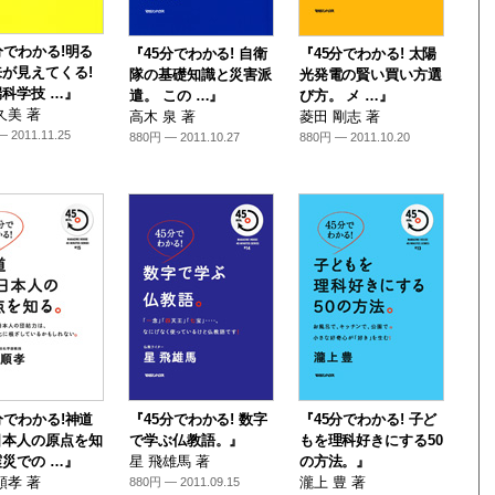
分でわかる!明る
『45分でわかる! 自衛
『45分でわかる! 太陽
が見えてくる!
隊の基礎知識と災害派
光発電の賢い買い方選
科学技 …』
遣。 この …』
び方。 メ …』
久美 著
高木 泉 著
菱田 剛志 著
 2011.11.25
880円 — 2011.10.27
880円 — 2011.10.20
分でわかる!神道
『45分でわかる! 数字
『45分でわかる! 子ど
日本人の原点を知
で学ぶ仏教語。』
もを理科好きにする50
災での …』
星 飛雄馬 著
の方法。』
順孝 著
瀧上 豊 著
880円 — 2011.09.15