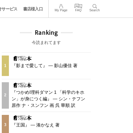
けサービス
書店様入口
My Page
FAQ
Search
Ranking
今読まれてます
『影まで愛して』 — 影山優佳 著
1
『つかめ!理科ダマン 1 「科学のキホ
2
ン」が身につく編』 — シン・テフン
原作 ナ・スンフン 画 呉 華順 訳
『王国』 — 湊かなえ 著
3