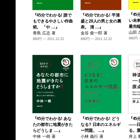
『45
『45分でわかる! 誰で
『45分でわかる! 平清
い未来
もできるやさしい作曲
盛と28人の男と女の裏
最先端
術。 「や …』
表。 清 …』
山田 
青島 広志 著
金谷 俊一郎 著
880円 —
880円 — 2011.12.22
880円 — 2011.12.22
『45分でわかる! あな
『45分でわかる! どう
『45
たの都市に地震がきた
なる? 日本のエネルギ
――
らどうしま …』
ー問題。 …』
る。震
中林 一樹 著
小林 義行 著
井上 