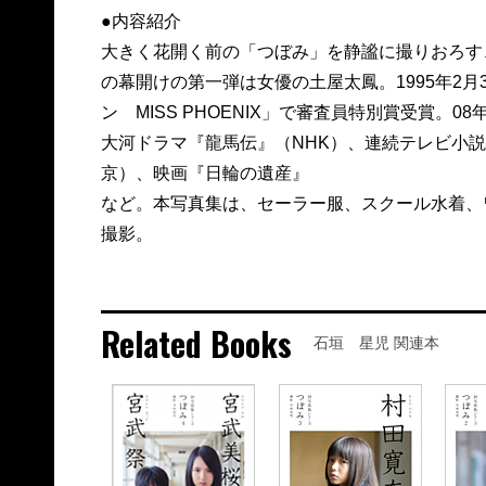
●内容紹介
大きく花開く前の「つぼみ」を静謐に撮りおろす
の幕開けの第一弾は女優の土屋太鳳。1995年2月
ン MISS PHOENIX」で審査員特別賞受賞
大河ドラマ『龍馬伝』（NHK）、連続テレビ小
京）、映画『日輪の遺産』
など。本写真集は、セーラー服、スクール水着、
撮影。
Related Books
石垣 星児 関連本