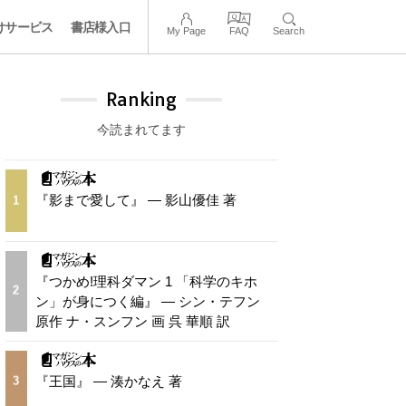
けサービス
書店様入口
My Page
FAQ
Search
Ranking
今読まれてます
『影まで愛して』 — 影山優佳 著
1
『つかめ!理科ダマン 1 「科学のキホ
2
ン」が身につく編』 — シン・テフン
原作 ナ・スンフン 画 呉 華順 訳
『王国』 — 湊かなえ 著
3