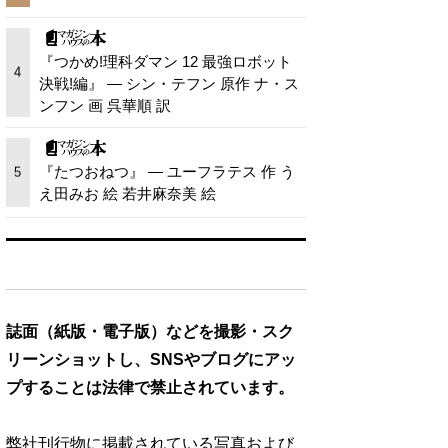
『つかめ!理科ダマン 12 最強ロボット
4
決戦!編』 — シン・テフン 原作 ナ・ス
ンフン 画 呉華順 訳
『たつおねつ』 — ユーフラテス 作 う
5
え田みお 絵 若井麻奈美 絵
誌面（紙版・電子版）などを撮影・スク
リーンショットし、SNSやブログにアッ
プすることは法律で禁止されています。
弊社刊行物に掲載されている写真および