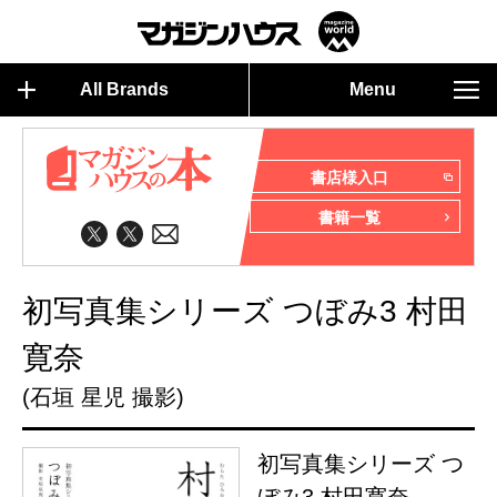
All Brands
Menu
書店様入口
書籍一覧
初写真集シリーズ つぼみ3 村田
寛奈
(石垣 星児 撮影)
初写真集シリーズ つ
ぼみ3 村田寛奈