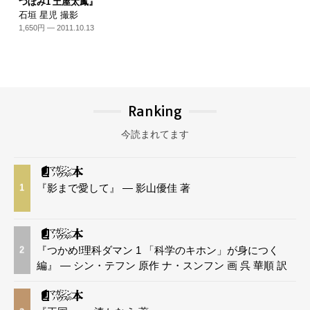
つぼみ1 土屋太鳳』
石垣 星児 撮影
1,650円 — 2011.10.13
Ranking
今読まれてます
『影まで愛して』 — 影山優佳 著
1
『つかめ!理科ダマン 1 「科学のキホン」が身につく
2
編』 — シン・テフン 原作 ナ・スンフン 画 呉 華順 訳