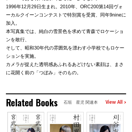
1996年12月29日生まれ。2010年、ORC200第14回ヴォ
ーカルクイーンコンテストで特別賞を受賞、同年9nineに
加入。
本写真集では、純白の雪景色を求めて青森でロケーショ
ンを敢行、
そして、昭和30年代の雰囲気を漂わす小学校でもロケー
ションを実施。
カメラが捉えた透明感あふれるあどけない素顔は、まさ
に花開く前の「つぼみ」そのもの。
Related Books
View All
石垣 星児 関連本