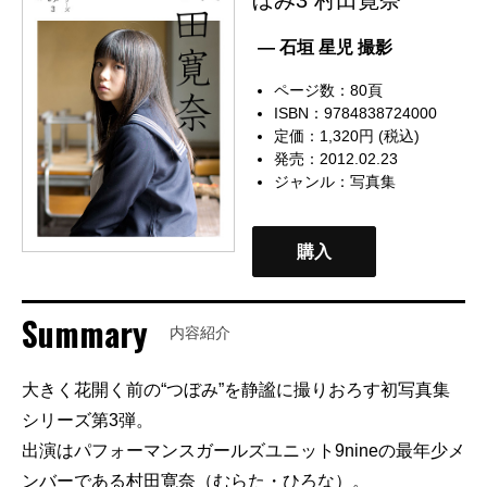
— 石垣 星児 撮影
ページ数：80頁
ISBN：9784838724000
定価：1,320円 (税込)
発売：2012.02.23
ジャンル：
写真集
購入
Summary
内容紹介
大きく花開く前の“つぼみ”を静謐に撮りおろす初写真集
シリーズ第3弾。
出演はパフォーマンスガールズユニット9nineの最年少メ
ンバーである村田寛奈（むらた・ひろな）。