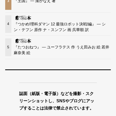
『王国』 — 湊かなえ 著
3
『つかめ!理科ダマン 12 最強ロボット決戦!編』 — シ
4
ン・テフン 原作 ナ・スンフン 画 呉華順 訳
『たつおねつ』 — ユーフラテス 作 うえ田みお 絵 若井
5
麻奈美 絵
誌面（紙版・電子版）などを撮影・スク
リーンショットし、SNSやブログにアッ
プすることは法律で禁止されています。