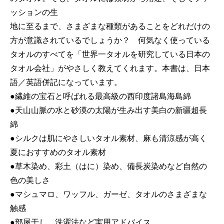
ッションの生
地に至るまで、さまざまな種類があることをどれだけの
方が意識されているでしょうか？ 何気なく使っている
タオルのすべてを「世界一タオルを研究している日本の
タオル会社」がやさしく教えてくれます。本書は、日本
語／英語併記になっています。
●繊維の宝石と呼ばれる最高級の西印度諸島海島綿
●天山山脈の水と砂漠の太陽が生み出す美白の新疆超長
綿
●シルクは肌にやさしいタオル素材、麻も清涼感が高く
夏におすすめのタオル素材
●草木染め、彩土（はに）染め、備長炭染めなど自然の
色の美しさ
●マシュマロ、ワッフル、ガーゼ、タオルのさまざまな
触感
●部屋干し、洗濯法など実用アドバイス