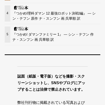
『つかめ!理科ダマン 12 最強ロボット決戦!編』 — シ
4
ン・テフン 原作 ナ・スンフン 画 呉華順 訳
『つかめ! ダマンファミリー 1』 — シン・テフン 作
5
ナ・スンフン 画 呉華順 訳
誌面（紙版・電子版）などを撮影・スク
リーンショットし、SNSやブログにアッ
プすることは法律で禁止されています。
弊社刊行物に掲載されている写真および