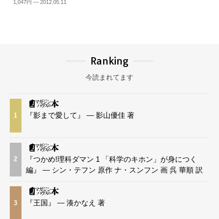
1,047円 — 2012.05.11
Ranking
今読まれてます
『影まで愛して』 — 影山優佳 著
1
『つかめ!理科ダマン 1 「科学のキホン」が身につく
2
編』 — シン・テフン 原作 ナ・スンフン 画 呉 華順 訳
『王国』 — 湊かなえ 著
3