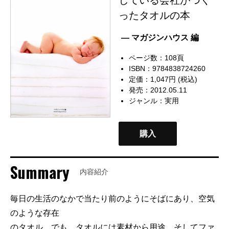
ったタオルの本
— マガジンハウス 編
ページ数：108頁
ISBN：9784838724260
定価：1,047円 (税込)
発売：2012.05.11
ジャンル：
実用
購入
Summary
内容紹介
毎日の生活のなかで当たり前のようにそばにあり、空気
のような存在
のタオル。でも、タオルには素材から用途、そしてファ