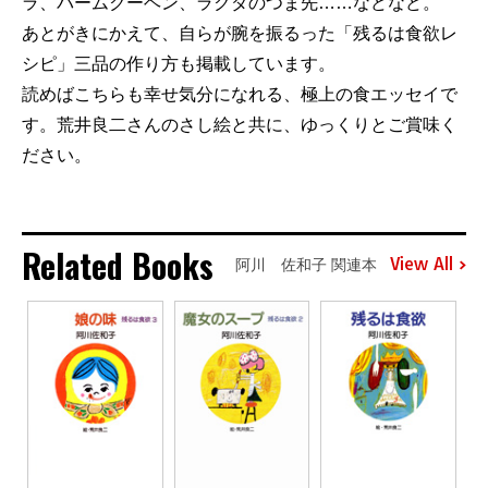
ラ、バームクーヘン、ラクダのつま先……などなど。
あとがきにかえて、自らが腕を振るった「残るは食欲レ
シピ」三品の作り方も掲載しています。
読めばこちらも幸せ気分になれる、極上の食エッセイで
す。荒井良二さんのさし絵と共に、ゆっくりとご賞味く
ださい。
Related Books
View All
阿川 佐和子 関連本