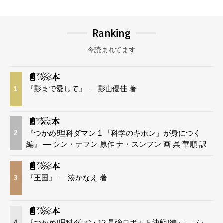
Ranking
今読まれてます
『影まで愛して』 — 影山優佳 著
1
『つかめ!理科ダマン 1 「科学のキホン」が身につく
2
編』 — シン・テフン 原作 ナ・スンフン 画 呉 華順 訳
『王国』 — 湊かなえ 著
3
『つかめ!理科ダマン 12 最強ロボット決戦!編』 — シ
4