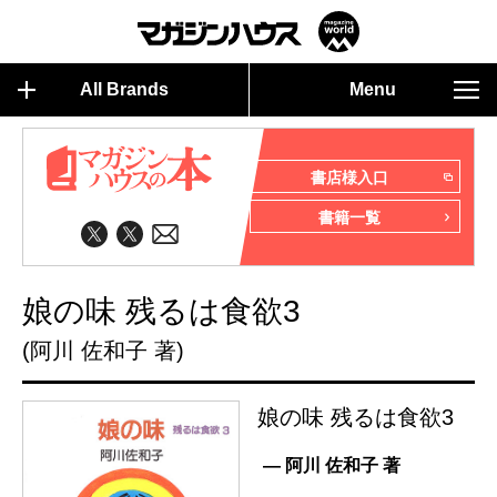
All Brands
Menu
書店様入口
書籍一覧
娘の味 残るは食欲3
(阿川 佐和子 著)
娘の味 残るは食欲3
— 阿川 佐和子 著