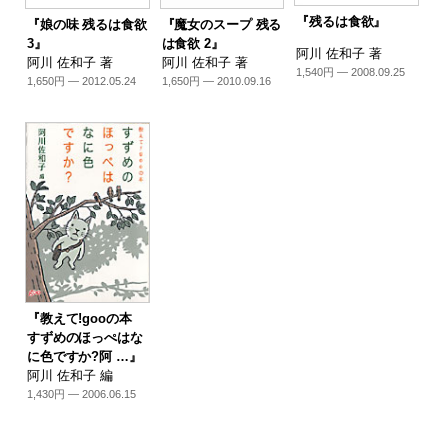
『残るは食欲』
『娘の味 残るは食欲
『魔女のスープ 残る
3』
は食欲 2』
阿川 佐和子 著
阿川 佐和子 著
阿川 佐和子 著
1,540円 — 2008.09.25
1,650円 — 2012.05.24
1,650円 — 2010.09.16
『教えて!gooの本
すずめのほっぺはな
に色ですか?阿 …』
阿川 佐和子 編
1,430円 — 2006.06.15