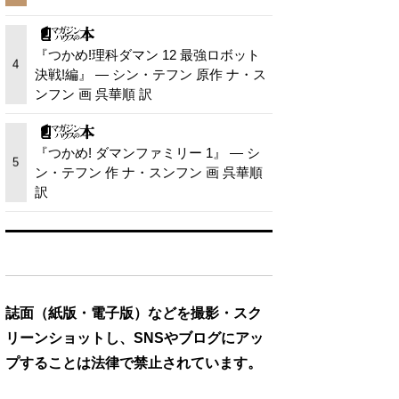
『つかめ!理科ダマン 12 最強ロボット
4
決戦!編』 — シン・テフン 原作 ナ・ス
ンフン 画 呉華順 訳
『つかめ! ダマンファミリー 1』 — シ
5
ン・テフン 作 ナ・スンフン 画 呉華順
訳
誌面（紙版・電子版）などを撮影・スク
リーンショットし、SNSやブログにアッ
プすることは法律で禁止されています。