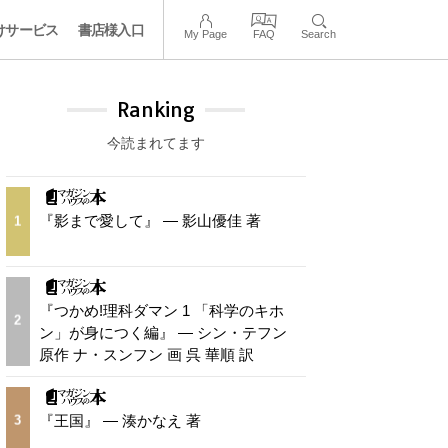
けサービス
書店様入口
My Page
FAQ
Search
Ranking
今読まれてます
『影まで愛して』 — 影山優佳 著
1
『つかめ!理科ダマン 1 「科学のキホ
2
ン」が身につく編』 — シン・テフン
原作 ナ・スンフン 画 呉 華順 訳
『王国』 — 湊かなえ 著
3