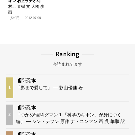
オン 村上ラヂオ3』
村上 春樹 文 大橋 歩
画
1,540円 — 2012.07.09
Ranking
今読まれてます
『影まで愛して』 — 影山優佳 著
1
『つかめ!理科ダマン 1 「科学のキホン」が身につく
2
編』 — シン・テフン 原作 ナ・スンフン 画 呉 華順 訳