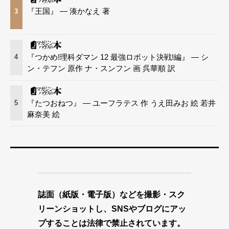
『王国』 — 湊かなえ 著
3
『つかめ!理科ダマン 12 最強ロボット決戦!編』 — シ
4
ン・テフン 原作 ナ・スンフン 画 呉華順 訳
『たつおねつ』 — ユーフラテス 作 うえ田みお 絵 若井
5
麻奈美 絵
誌面（紙版・電子版）などを撮影・スク
リーンショットし、SNSやブログにアッ
プすることは法律で禁止されています。