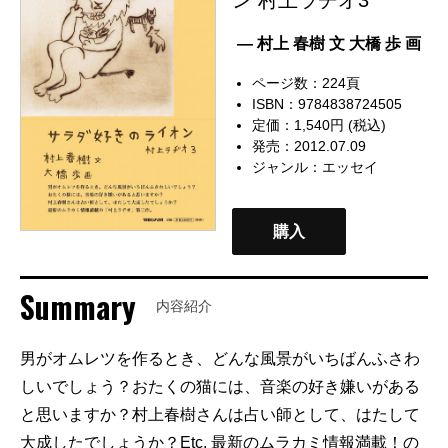
— 村上 春樹 文 大橋 歩 画
ページ数：224頁
ISBN：9784838724505
定価：1,540円 (税込)
発売：2012.07.09
ジャンル：
エッセイ
購入
Summary
内容紹介
男がオムレツを作るとき、どんな風景がいちばんふさわ
しいでしょう？おたくの猫には、音楽の好き嫌いがある
と思いますか？村上春樹さんは占い師として、はたして
大成したでしょうか？Etc. 最新のムラカミ情報満載！の