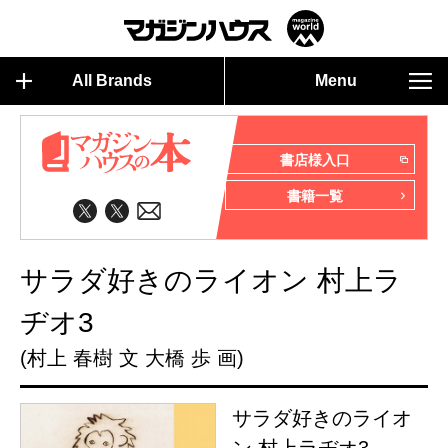
All Brands
Menu
書店様入口
書籍一覧
サラダ好きのライオン 村上ラ
ヂオ3
(村上 春樹 文 大橋 歩 画)
サラダ好きのライオ
ン 村上ラヂオ3