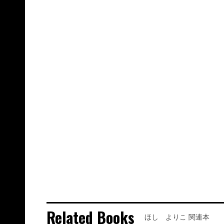
Related Books
ほし よりこ 関連本