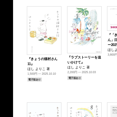
『「
ん」
ー202
ほしよ
3,800円
『ラブストーリーを追
『きょうの猫村さん
いかけて』
11』
ほし よりこ 著
ほし よりこ 著
2,200円 — 2025.10.03
1,500円 — 2025.10.10
電子版あり
電子版あり