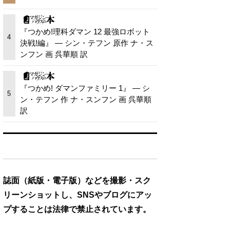
『つかめ!理科ダマン 12 最強ロボット
4
決戦!編』 — シン・テフン 原作 ナ・ス
ンフン 画 呉華順 訳
『つかめ! ダマンファミリー 1』 — シ
5
ン・テフン 作 ナ・スンフン 画 呉華順
訳
誌面（紙版・電子版）などを撮影・スク
リーンショットし、SNSやブログにアッ
プすることは法律で禁止されています。