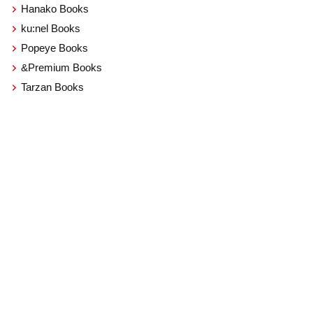
Hanako Books
ku:nel Books
Popeye Books
&Premium Books
Tarzan Books