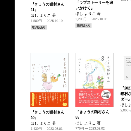
『ラブストーリーを追
『きょうの猫村さん
いかけて』
11』
ほし よりこ 著
ほし よりこ 著
2,200円 — 2025.10.03
1,500円 — 2025.10.10
電子版あり
電子版あり
『20
猫村
ダー
ほしよ
2,000円
『きょうの猫村さん
『きょうの猫村さん
8』
10』
ほし よりこ 著
ほし よりこ 著
770円 — 2023.02.02
1,430円 — 2023.05.01