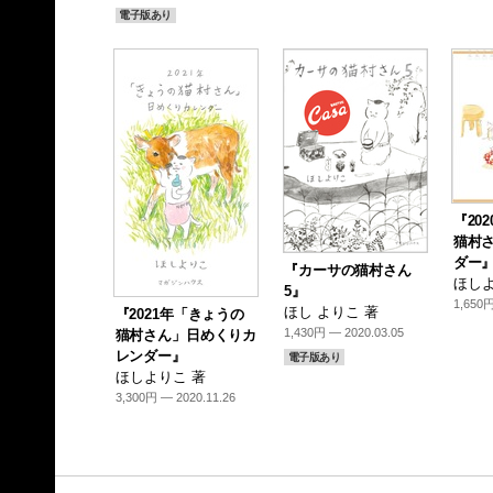
電子版あり
『20
猫村
ダー
『カーサの猫村さん
ほしよ
5』
1,650円
ほし よりこ 著
『2021年「きょうの
1,430円 — 2020.03.05
猫村さん」日めくりカ
レンダー』
電子版あり
ほしよりこ 著
3,300円 — 2020.11.26