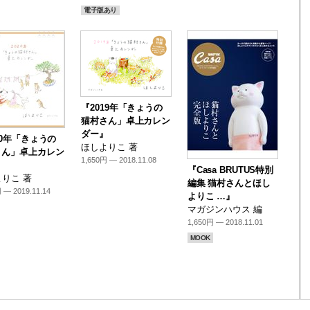
電子版あり
『2019年「きょうの
猫村さん」卓上カレン
ダー』
20年「きょうの
ほしよりこ 著
さん」卓上カレン
1,650円 — 2018.11.08
』
『Casa BRUTUS特別
りこ 著
編集 猫村さんとほし
 — 2019.11.14
よりこ …』
マガジンハウス 編
1,650円 — 2018.11.01
MOOK