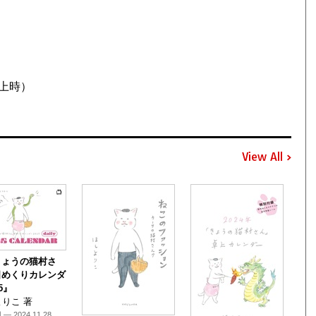
卓上時）
View All
きょうの猫村さ
日めくりカレンダ
5』
りこ 著
 — 2024.11.28