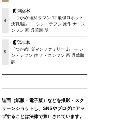
『つかめ!理科ダマン 12 最強ロボット
4
決戦!編』 — シン・テフン 原作 ナ・ス
ンフン 画 呉華順 訳
『つかめ! ダマンファミリー 1』 — シ
5
ン・テフン 作 ナ・スンフン 画 呉華順
訳
誌面（紙版・電子版）などを撮影・スク
リーンショットし、SNSやブログにアッ
プすることは法律で禁止されています。