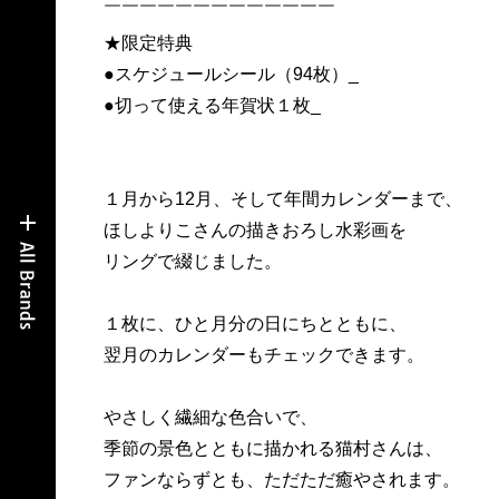
￣￣￣￣￣￣￣￣￣￣￣￣￣
★限定特典
●スケジュールシール（94枚）_
●切って使える年賀状１枚_
１月から12月、そして年間カレンダーまで、
ほしよりこさんの描きおろし水彩画を
リングで綴じました。
１枚に、ひと月分の日にちとともに、
翌月のカレンダーもチェックできます。
やさしく繊細な色合いで、
季節の景色とともに描かれる猫村さんは、
ファンならずとも、ただただ癒やされます。