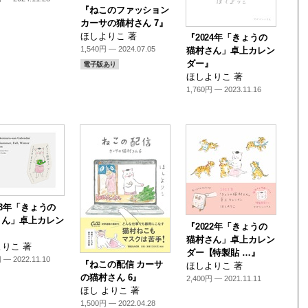
『ねこのファッション
カーサの猫村さん 7』
ほしよりこ 著
『2024年「きょうの
1,540円 — 2024.07.05
猫村さん」卓上カレン
ダー』
電子版あり
ほしよりこ 著
1,760円 — 2023.11.16
23年「きょうの
さん」卓上カレン
『2022年「きょうの
』
猫村さん」卓上カレン
りこ 著
ダー【特製貼 …』
 — 2022.11.10
『ねこの配信 カーサ
ほしよりこ 著
の猫村さん 6』
2,400円 — 2021.11.11
ほし よりこ 著
1,500円 — 2022.04.28