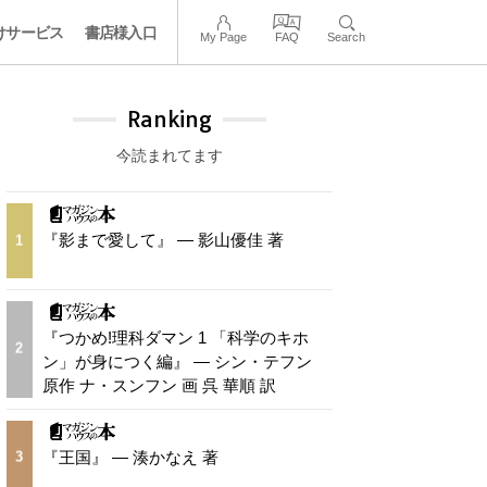
けサービス
書店様入口
My Page
FAQ
Search
Ranking
今読まれてます
『影まで愛して』 — 影山優佳 著
1
『つかめ!理科ダマン 1 「科学のキホ
2
ン」が身につく編』 — シン・テフン
原作 ナ・スンフン 画 呉 華順 訳
『王国』 — 湊かなえ 著
3