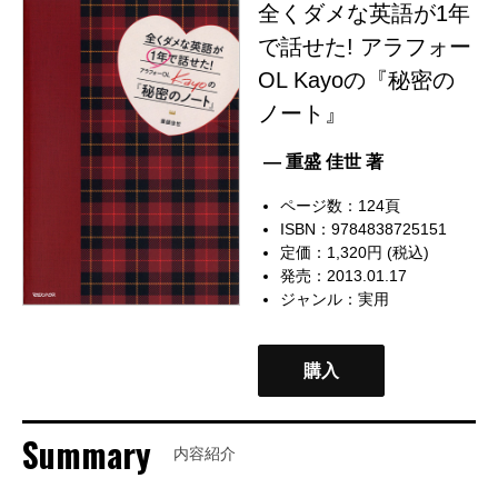
全くダメな英語が1年
で話せた! アラフォー
OL Kayoの『秘密の
ノート』
— 重盛 佳世 著
ページ数：124頁
ISBN：9784838725151
定価：1,320円 (税込)
発売：2013.01.17
ジャンル：
実用
購入
Summary
内容紹介