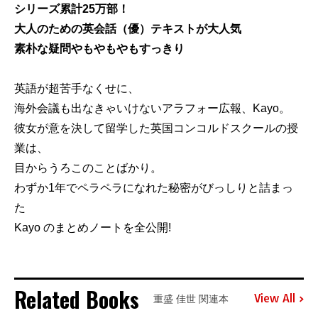
シリーズ累計25万部！
大人のための英会話（優）テキストが大人気
素朴な疑問やもやもやもすっきり
英語が超苦手なくせに、
海外会議も出なきゃいけないアラフォー広報、Kayo。
彼女が意を決して留学した英国コンコルドスクールの授
業は、
目からうろこのことばかり。
わずか1年でペラペラになれた秘密がびっしりと詰まっ
た
Kayo のまとめノートを全公開!
Related Books
View All
重盛 佳世 関連本