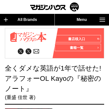
All Brands
Menu
書店様入口
書籍一覧
全くダメな英語が1年で話せた!
アラフォーOL Kayoの『秘密の
ノート』
(重盛 佳世 著)