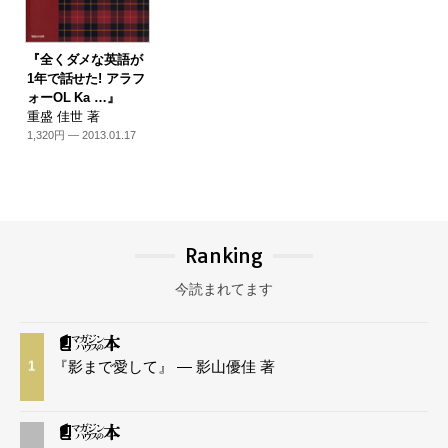
『全くダメな英語が
1年で話せた! アラフ
ォーOL Ka …』
重盛 佳世 著
1,320円 — 2013.01.17
Ranking
今読まれてます
『影まで愛して』 — 影山優佳 著
1