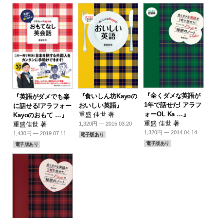
『全くダメな英語が
『食いしん坊Kayoの
『英語がダメでも楽
1年で話せた! アラフ
おいしい英語』
に話せる!アラフォー
ォーOL Ka …』
重盛 佳世 著
Kayoのおもて …』
重盛 佳世 著
重盛佳世 著
1,320円 — 2015.03.20
1,320円 — 2014.04.14
1,430円 — 2019.07.11
電子版あり
電子版あり
電子版あり