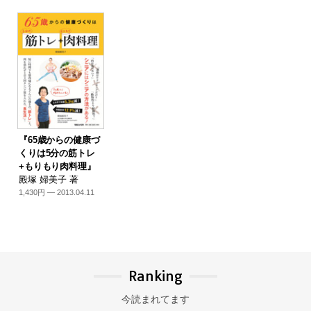
『65歳からの健康づ
くりは5分の筋トレ
+もりもり肉料理』
殿塚 婦美子 著
1,430円 — 2013.04.11
Ranking
今読まれてます