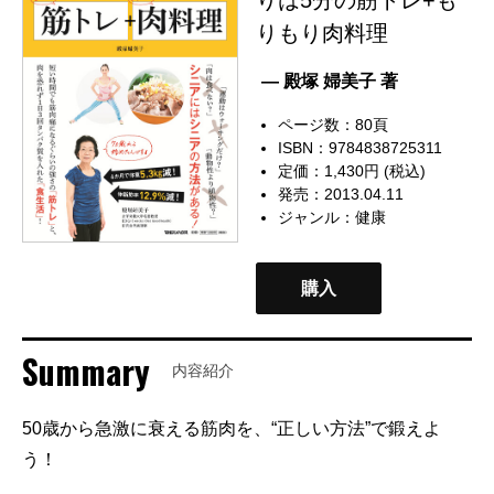
りもり肉料理
— 殿塚 婦美子 著
ページ数：80頁
ISBN：9784838725311
定価：1,430円 (税込)
発売：2013.04.11
ジャンル：
健康
購入
Summary
内容紹介
50歳から急激に衰える筋肉を、“正しい方法”で鍛えよ
う！