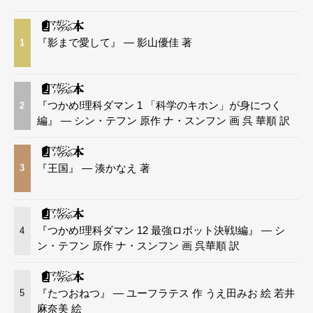
『影まで愛して』 — 影山優佳 著
1
『つかめ!理科ダマン 1 「科学のキホン」が身につく
2
編』 — シン・テフン 原作 ナ・スンフン 画 呉 華順 訳
『王国』 — 湊かなえ 著
3
『つかめ!理科ダマン 12 最強ロボット決戦!編』 — シ
4
ン・テフン 原作 ナ・スンフン 画 呉華順 訳
『たつおねつ』 — ユーフラテス 作 うえ田みお 絵 若井
5
麻奈美 絵