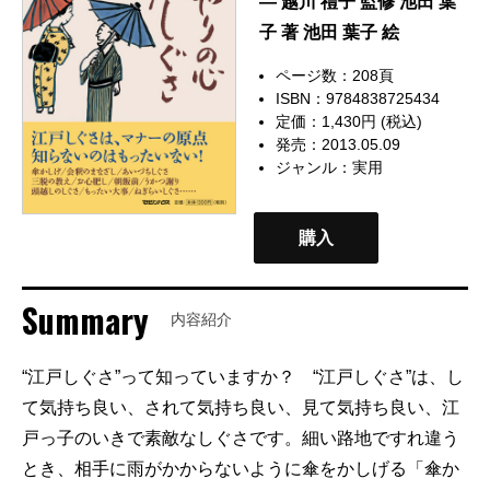
— 越川 禮子 監修 池田 葉
子 著 池田 葉子 絵
ページ数：208頁
ISBN：9784838725434
定価：1,430円 (税込)
発売：2013.05.09
ジャンル：
実用
購入
Summary
内容紹介
“江戸しぐさ”って知っていますか？ “江戸しぐさ”は、し
て気持ち良い、されて気持ち良い、見て気持ち良い、江
戸っ子のいきで素敵なしぐさです。細い路地ですれ違う
とき、相手に雨がかからないように傘をかしげる「傘か