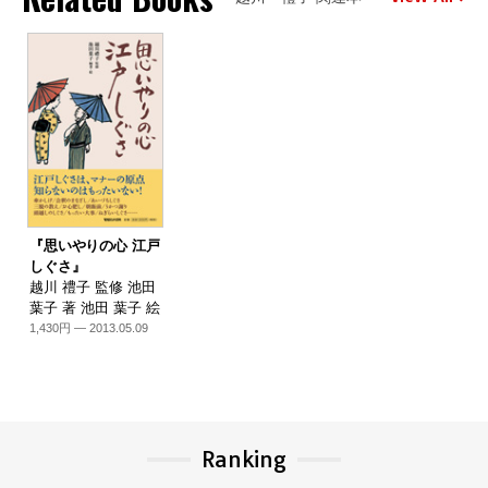
『思いやりの心 江戸
しぐさ』
越川 禮子 監修 池田
葉子 著 池田 葉子 絵
1,430円 — 2013.05.09
Ranking