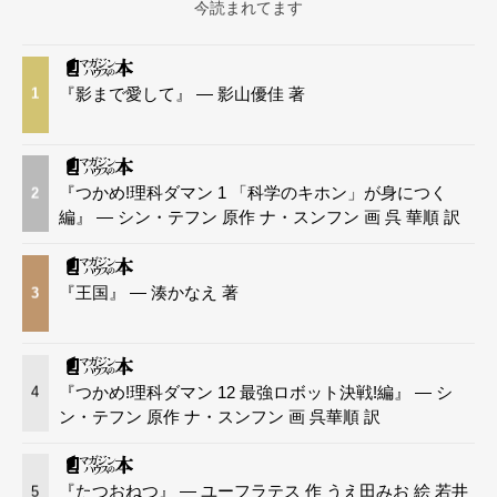
今読まれてます
『影まで愛して』 — 影山優佳 著
1
『つかめ!理科ダマン 1 「科学のキホン」が身につく
2
編』 — シン・テフン 原作 ナ・スンフン 画 呉 華順 訳
『王国』 — 湊かなえ 著
3
『つかめ!理科ダマン 12 最強ロボット決戦!編』 — シ
4
ン・テフン 原作 ナ・スンフン 画 呉華順 訳
『たつおねつ』 — ユーフラテス 作 うえ田みお 絵 若井
5