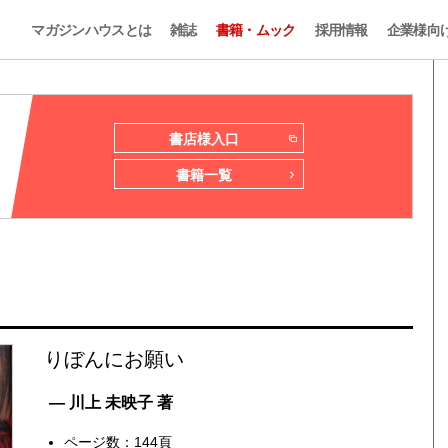
マガジンハウスとは
雑誌
書籍・ムック
採用情報
企業様向
書店様入口
書籍一覧
りぼんにお願い
— 川上 未映子 著
ページ数：144頁