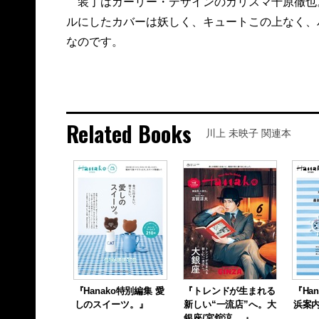
装丁はガーリー・デザインのカリスマ千原徹也
ルにしたカバーは妖しく、キュートこの上なく、
なのです。
Related Books
川上 未映子 関連本
『Hanako特別編集 愛
『トレンドが生まれる
『Ha
しのスイーツ。』
新しい“一流店”へ。大
浜案
銀座/宮舘涼 …』