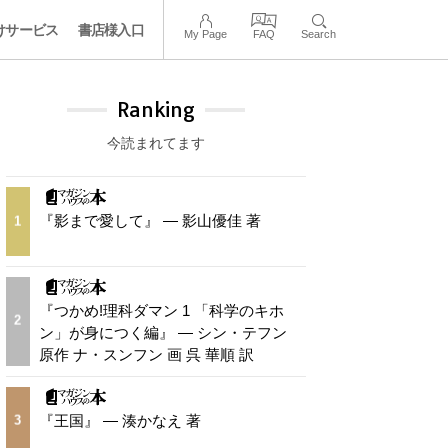
けサービス
書店様入口
My Page
FAQ
Search
Ranking
今読まれてます
『影まで愛して』 — 影山優佳 著
1
『つかめ!理科ダマン 1 「科学のキホ
2
ン」が身につく編』 — シン・テフン
原作 ナ・スンフン 画 呉 華順 訳
『王国』 — 湊かなえ 著
3