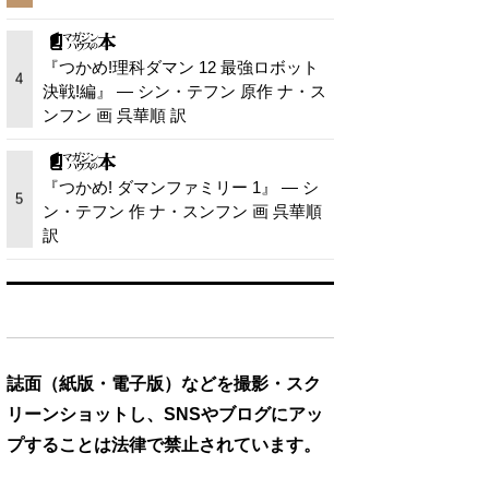
『つかめ!理科ダマン 12 最強ロボット
4
決戦!編』 — シン・テフン 原作 ナ・ス
ンフン 画 呉華順 訳
『つかめ! ダマンファミリー 1』 — シ
5
ン・テフン 作 ナ・スンフン 画 呉華順
訳
誌面（紙版・電子版）などを撮影・スク
リーンショットし、SNSやブログにアッ
プすることは法律で禁止されています。