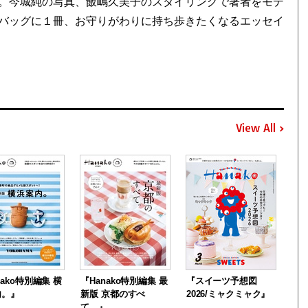
。今城純の写真、飯嶋久美子のスタイリングで著者をモデ
バッグに１冊、お守りがわりに持ち歩きたくなるエッセイ
View All
nako特別編集 横
『Hanako特別編集 最
『スイーツ予想図
内。』
新版 京都のすべ
2026/ミャクミャク』
て。』