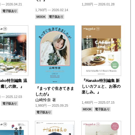
 — 2026.04.21
1,200円 — 2026.01.28
1,760円 — 2026.02.14
電子版あり
MOOK
電子版あり
nako特別編集 温
『Hanako特別編集 新
、癒しの旅。』
しいカフェと、お茶の
『まっすぐ生きてきま
楽しみ。』
したが』
 — 2025.12.03
山崎怜奈 著
1,480円 — 2025.07.15
電子版あり
1,980円 — 2025.09.25
MOOK
電子版あり
電子版あり