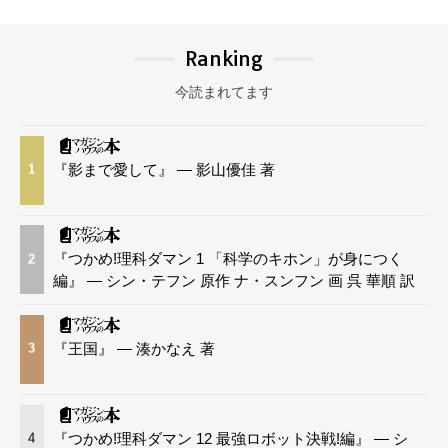
Ranking
今読まれてます
『影まで愛して』 — 影山優佳 著
1
『つかめ!理科ダマン 1 「科学のキホン」が身につく
2
編』 — シン・テフン 原作 ナ・スンフン 画 呉 華順 訳
『王国』 — 湊かなえ 著
3
『つかめ!理科ダマン 12 最強ロボット決戦!編』 — シ
4