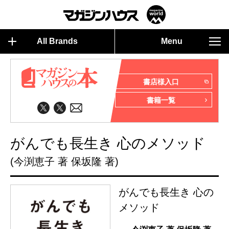
All Brands
Menu
書店様入口
書籍一覧
がんでも長生き 心のメソッド
(今渕恵子 著 保坂隆 著)
がんでも長生き 心の
メソッド