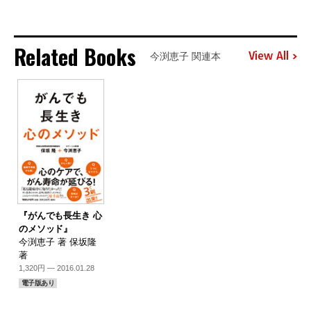
Related Books
View All
今渕恵子 関連本
『がんでも長生き 心
のメソッド』
今渕恵子 著 保坂隆
著
1,320円 — 2016.01.28
電子版あり