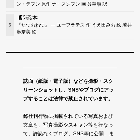
ン・テフン 原作 ナ・スンフン 画 呉華順 訳
『たつおねつ』 — ユーフラテス 作 うえ田みお 絵 若井
5
麻奈美 絵
誌面（紙版・電子版）などを撮影・スク
リーンショットし、SNSやブログにアッ
プすることは法律で禁止されています。
弊社刊行物に掲載されている写真および
文章を、写真撮影やスキャン等を行なっ
て、許諾なくブログ、SNS等に公開、ま