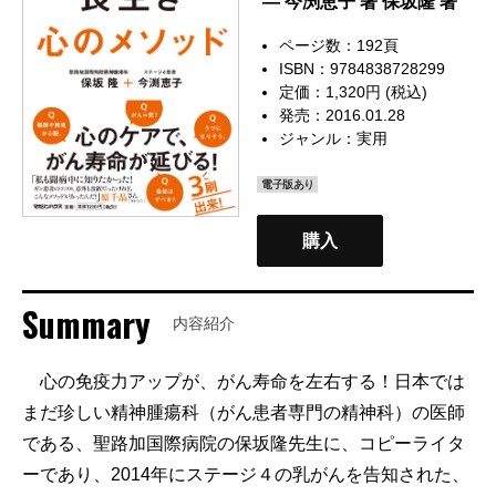
— 今渕恵子 著 保坂隆 著
ページ数：192頁
ISBN：9784838728299
定価：1,320円 (税込)
発売：2016.01.28
ジャンル：
実用
電子版あり
購入
Summary
内容紹介
心の免疫力アップが、がん寿命を左右する！日本では
まだ珍しい精神腫瘍科（がん患者専門の精神科）の医師
である、聖路加国際病院の保坂隆先生に、コピーライタ
ーであり、2014年にステージ４の乳がんを告知された、