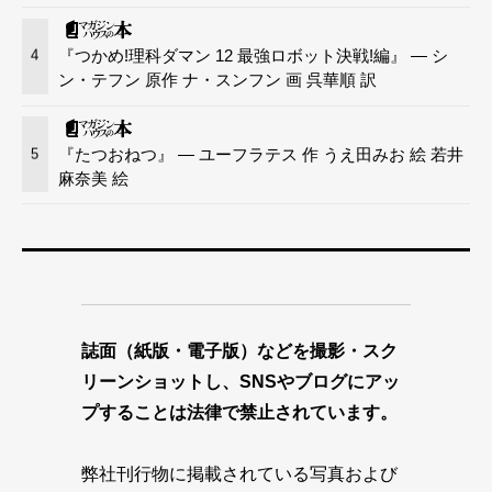
『つかめ!理科ダマン 12 最強ロボット決戦!編』 — シ
4
ン・テフン 原作 ナ・スンフン 画 呉華順 訳
『たつおねつ』 — ユーフラテス 作 うえ田みお 絵 若井
5
麻奈美 絵
誌面（紙版・電子版）などを撮影・スク
リーンショットし、SNSやブログにアッ
プすることは法律で禁止されています。
弊社刊行物に掲載されている写真および