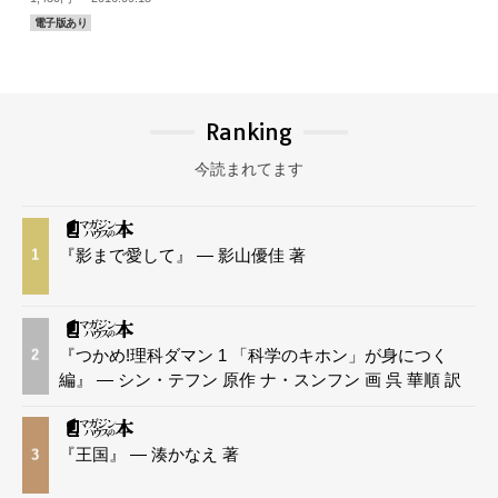
電子版あり
Ranking
今読まれてます
『影まで愛して』 — 影山優佳 著
1
『つかめ!理科ダマン 1 「科学のキホン」が身につく
2
編』 — シン・テフン 原作 ナ・スンフン 画 呉 華順 訳
『王国』 — 湊かなえ 著
3