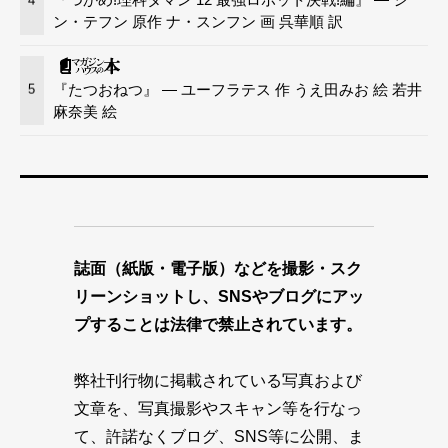
ン・テフン 原作 ナ・スンフン 画 呉華順 訳
『たつおねつ』 — ユーフラテス 作 うえ田みお 絵 若井
5
麻奈美 絵
誌面（紙版・電子版）などを撮影・スク
リーンショットし、SNSやブログにアッ
プすることは法律で禁止されています。
弊社刊行物に掲載されている写真および
文章を、写真撮影やスキャン等を行なっ
て、許諾なくブログ、SNS等に公開、ま