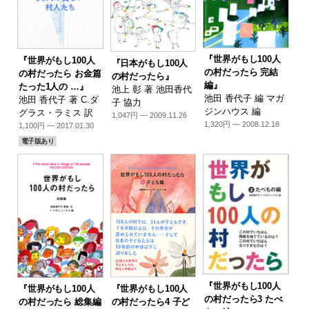
『世界がもし100人
『世界がもし100人
『日本がもし100人
の村だったら 完結
の村だったら お金篇
の村だったら』
編』
たった1人の …』
池上 彰 著 池田香代
池田 香代子 編 マガ
池田 香代子 著 C.ダ
子 協力
ジンハウス 編
グラス・ラミス 訳
1,047円 — 2009.11.26
1,320円 — 2008.12.18
1,100円 — 2017.01.30
電子版あり
『世界がもし100人
『世界がもし100人
『世界がもし100人
の村だったら3 たべ
の村だったら4 子ど
の村だったら 総集編