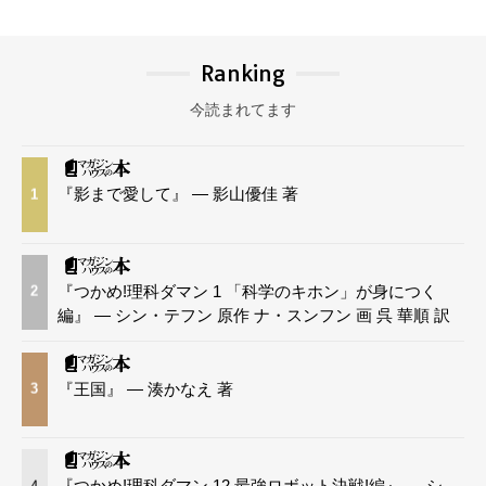
Ranking
今読まれてます
『影まで愛して』 — 影山優佳 著
1
『つかめ!理科ダマン 1 「科学のキホン」が身につく
2
編』 — シン・テフン 原作 ナ・スンフン 画 呉 華順 訳
『王国』 — 湊かなえ 著
3
『つかめ!理科ダマン 12 最強ロボット決戦!編』 — シ
4