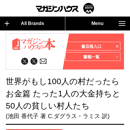
All Brands
Menu
書店様入口
書籍一覧
世界がもし100人の村だったら
お金篇 たった1人の大金持ちと
50人の貧しい村人たち
(池田 香代子 著 C.ダグラス・ラミス 訳)