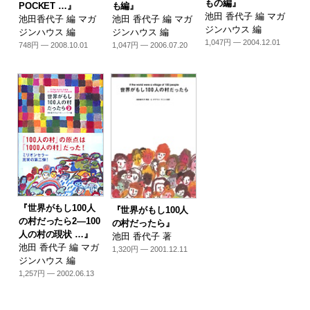
もの編』
も編』
POCKET …』
池田 香代子 編 マガ
池田 香代子 編 マガ
池田香代子 編 マガ
ジンハウス 編
ジンハウス 編
ジンハウス 編
1,047円 — 2004.12.01
1,047円 — 2006.07.20
748円 — 2008.10.01
『世界がもし100人
『世界がもし100人
の村だったら2―100
の村だったら』
人の村の現状 …』
池田 香代子 著
池田 香代子 編 マガ
1,320円 — 2001.12.11
ジンハウス 編
1,257円 — 2002.06.13