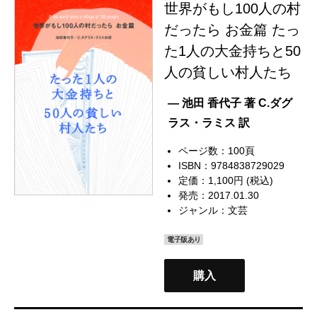
世界がもし100人の村
だったら お金篇 たっ
た1人の大金持ちと50
人の貧しい村人たち
— 池田 香代子 著 C.ダグ
ラス・ラミス 訳
ページ数：100頁
ISBN：9784838729029
定価：1,100円 (税込)
発売：2017.01.30
ジャンル：
文芸
電子版あり
購入