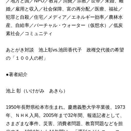
／地方と国／NPO／教育／消費／宗教／世帯／未婚、離
婚／雇用と収入／社会保障、富の再分配／医療、福祉／
犯罪と自殺／住宅／メディア／エネルギー効率／農林水
産、自給率／バーチャル・ウォーター（仮想水）／低炭
素社会／コミュニティ
あとがき対談 池上彰vs.池田香代子 政権交代後の希望
の「１００人の村」
●著者紹介
池上 彰（いけがみ あきら）
1950年長野県松本市生まれ。慶應義塾大学卒業後、1973
年、ＮＨＫ入局。2005年まで32年間、報道記者として、
さまざまな事件、災害、消費者問題、教育問題などを担