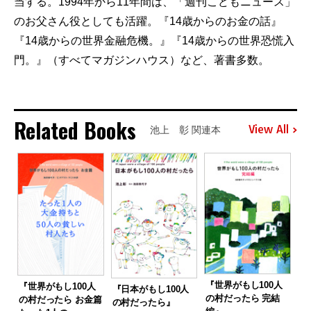
当する。1994年から11年間は、「週刊こどもニュース」
のお父さん役としても活躍。『14歳からのお金の話』
『14歳からの世界金融危機。』『14歳からの世界恐慌入
門。』（すべてマガジンハウス）など、著書多数。
Related Books
View All
池上 彰 関連本
『世界がもし100人
『世界がもし100人
『日本がもし100人
の村だったら 完結
の村だったら お金篇
の村だったら』