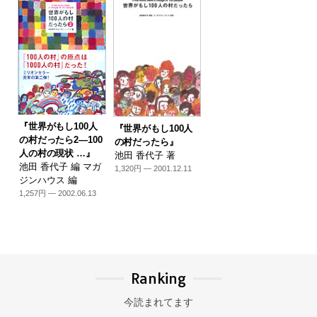
『世界がもし100人
『世界がもし100人
の村だったら2―100
の村だったら』
人の村の現状 …』
池田 香代子 著
池田 香代子 編 マガ
1,320円 — 2001.12.11
ジンハウス 編
1,257円 — 2002.06.13
Ranking
今読まれてます