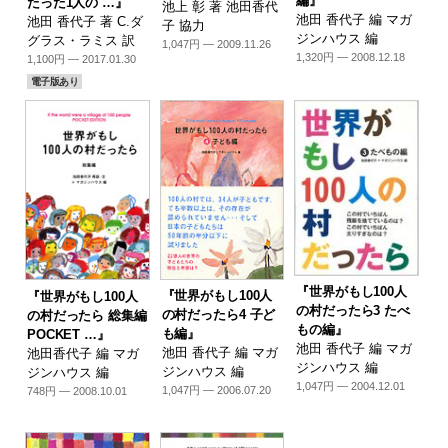
編』
たった1人の …』
池上 彰 著 池田香代
池田 香代子 編 マガ
池田 香代子 著 C.ダ
子 協力
ジンハウス 編
グラス・ラミス 訳
1,047円 — 2009.11.26
1,320円 — 2008.12.18
1,100円 — 2017.01.30
電子版あり
『世界がもし100人
『世界がもし100人
『世界がもし100人
の村だったら3 たべ
の村だったら4 子ど
の村だったら 総集編
もの編』
も編』
POCKET …』
池田 香代子 編 マガ
池田 香代子 編 マガ
池田香代子 編 マガ
ジンハウス 編
ジンハウス 編
ジンハウス 編
1,047円 — 2004.12.01
1,047円 — 2006.07.20
748円 — 2008.10.01