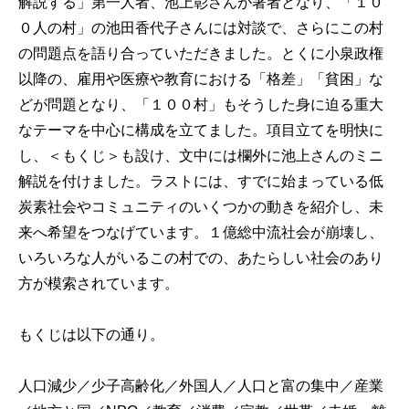
解説する」第一人者、池上彰さんが著者となり、「１０
０人の村」の池田香代子さんには対談で、さらにこの村
の問題点を語り合っていただきました。とくに小泉政権
以降の、雇用や医療や教育における「格差」「貧困」な
どが問題となり、「１００村」もそうした身に迫る重大
なテーマを中心に構成を立てました。項目立てを明快に
し、＜もくじ＞も設け、文中には欄外に池上さんのミニ
解説を付けました。ラストには、すでに始まっている低
炭素社会やコミュニティのいくつかの動きを紹介し、未
来へ希望をつなげています。１億総中流社会が崩壊し、
いろいろな人がいるこの村での、あたらしい社会のあり
方が模索されています。
もくじは以下の通り。
人口減少／少子高齢化／外国人／人口と富の集中／産業