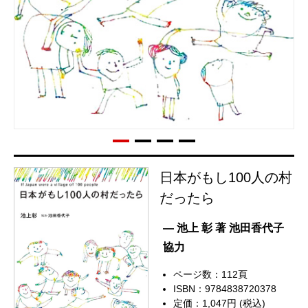
日本がもし100人の村
だったら
— 池上 彰 著 池田香代子
協力
ページ数：112頁
ISBN：9784838720378
定価：1,047円 (税込)