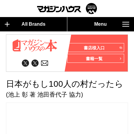
All Brands
Menu
書店様入口
書籍一覧
日本がもし100人の村だったら
(池上 彰 著 池田香代子 協力)