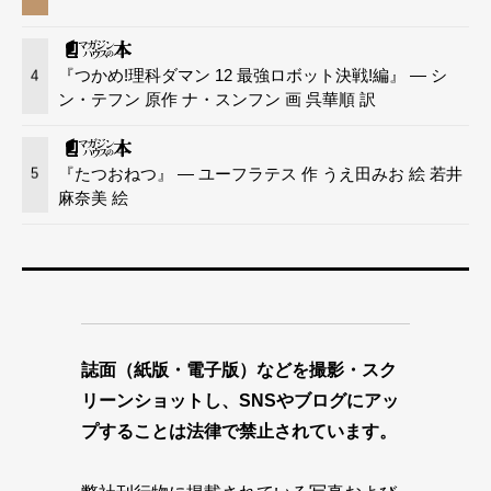
『つかめ!理科ダマン 12 最強ロボット決戦!編』 — シ
4
ン・テフン 原作 ナ・スンフン 画 呉華順 訳
『たつおねつ』 — ユーフラテス 作 うえ田みお 絵 若井
5
麻奈美 絵
誌面（紙版・電子版）などを撮影・スク
リーンショットし、SNSやブログにアッ
プすることは法律で禁止されています。