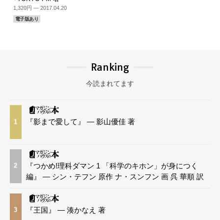
1,320円 — 2017.04.20
電子版あり
Ranking
今読まれてます
『影まで愛して』 — 影山優佳 著
1
『つかめ!理科ダマン 1 「科学のキホン」が身につく
2
編』 — シン・テフン 原作 ナ・スンフン 画 呉 華順 訳
『王国』 — 湊かなえ 著
3