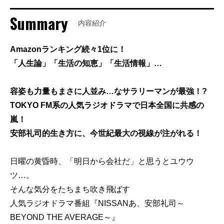
Summary
内容紹介
Amazonランキング続々1位に！
「人生論」「生活の知恵」「生活情報」…
容姿も力量もまさに人並み…なサラリーマンが最強！?
TOKYO FM系の人気ラジオドラマで日本全国に共感の
嵐！
安部礼司的生き方に、今世紀最大の視線が注がれる！
日曜の黄昏時、「明日から会社だ」と思うとユウウ
ツ…。
そんな気分をたちまち吹き飛ばす
人気ラジオドラマ番組『NISSANあ、安部礼司～
BEYOND THE AVERAGE～』