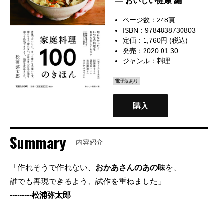
— おいしい健康 編
ページ数：248頁
ISBN：9784838730803
定価：1,760円 (税込)
発売：2020.01.30
ジャンル：
料理
電子版あり
購入
Summary
内容紹介
「作れそうで作れない、
おかあさんのあの味
を、
誰でも再現できるよう、試作を重ねました」
---------
松浦弥太郎