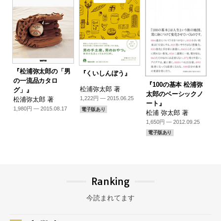
『松浦弥太郎の「男
『くいしんぼう』
の一流品カタロ
『100の基本 松浦弥
松浦弥太郎 著
グ」』
太郎のベーシックノ
1,222円 — 2015.06.25
松浦弥太郎 著
ート』
1,980円 — 2015.08.17
電子版あり
松浦 弥太郎 著
1,650円 — 2012.09.25
電子版あり
Ranking
今読まれてます