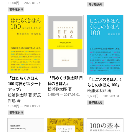
1,000円 — 2022.01.27
電子版あり
電子版あり
『日めくり弥太郎 日
『はたらくきほん
『しごとのきほん く
日のきほん』
100 毎日がスタート
らしのきほん 100』
松浦弥太郎 著
アップ』
松浦弥太郎 著
松浦弥太郎 著 野尻
1,650円 — 2017.03.01
1,650円 — 2016.03.31
哲也 著
電子版あり
1,650円 — 2017.09.21
電子版あり