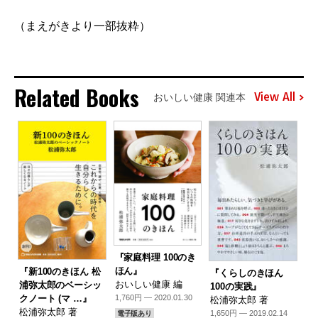
（まえがきより一部抜粋）
Related Books
View All
おいしい健康 関連本
『家庭料理 100のき
ほん』
『新100のきほん 松
『くらしのきほん
おいしい健康 編
浦弥太郎のベーシッ
100の実践』
クノート (マ …』
1,760円 — 2020.01.30
松浦弥太郎 著
松浦弥太郎 著
1,650円 — 2019.02.14
電子版あり