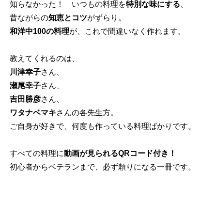
知らなかった！ いつもの料理を
特別な味にする
、
昔ながらの
知恵とコツ
がずらり。
和洋中100の料理
が、これで間違いなく作れます。
教えてくれるのは、
川津幸子
さん、
瀬尾幸子
さん、
吉田勝彦
さん、
ワタナベマキ
さんの各先生方。
ご自身が好きで、何度も作っている料理ばかりです。
すべての料理に
動画が見られるQRコード付き！
初心者からベテランまで、必ず頼りになる一冊です。