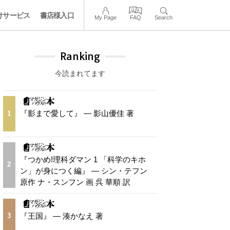
けサービス
書店様入口
My Page
FAQ
Search
Ranking
今読まれてます
『影まで愛して』 — 影山優佳 著
1
『つかめ!理科ダマン 1 「科学のキホ
2
ン」が身につく編』 — シン・テフン
原作 ナ・スンフン 画 呉 華順 訳
『王国』 — 湊かなえ 著
3