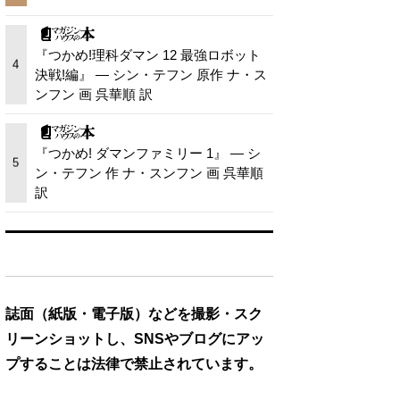
『つかめ!理科ダマン 12 最強ロボット
4
決戦!編』 — シン・テフン 原作 ナ・ス
ンフン 画 呉華順 訳
『つかめ! ダマンファミリー 1』 — シ
5
ン・テフン 作 ナ・スンフン 画 呉華順
訳
誌面（紙版・電子版）などを撮影・スク
リーンショットし、SNSやブログにアッ
プすることは法律で禁止されています。