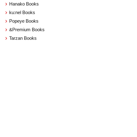
Hanako Books
ku:nel Books
Popeye Books
&Premium Books
Tarzan Books