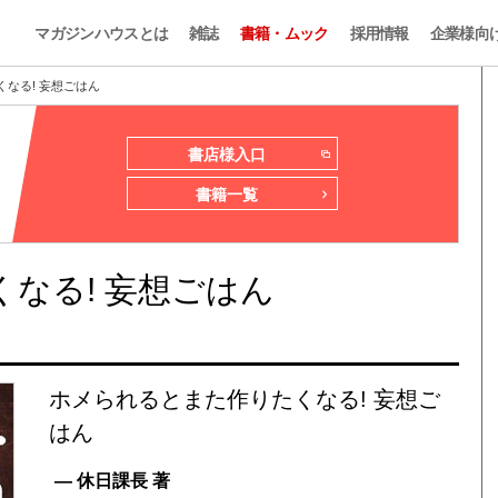
マガジンハウスとは
雑誌
書籍・ムック
採用情報
企業様向
なる! 妄想ごはん
書店様入口
書籍一覧
なる! 妄想ごはん
ホメられるとまた作りたくなる! 妄想ご
はん
— 休日課長 著