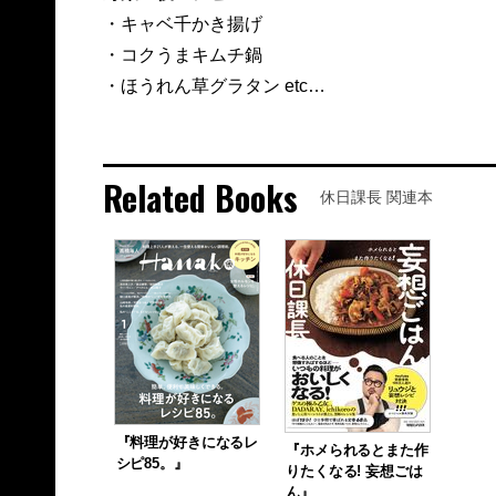
・キャベ千かき揚げ
・コクうまキムチ鍋
・ほうれん草グラタン etc…
Related Books
休日課長 関連本
『料理が好きになるレ
『ホメられるとまた作
シピ85。』
りたくなる! 妄想ごは
ん』