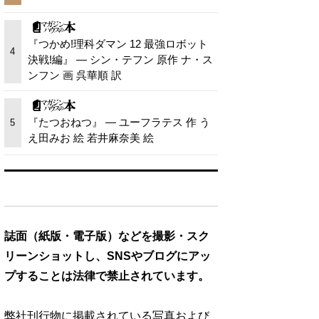
『つかめ!理科ダマン 12 最強ロボット
4
決戦!編』 — シン・テフン 原作 ナ・ス
ンフン 画 呉華順 訳
『たつおねつ』 — ユーフラテス 作 う
5
え田みお 絵 若井麻奈美 絵
誌面（紙版・電子版）などを撮影・スク
リーンショットし、SNSやブログにアッ
プすることは法律で禁止されています。
弊社刊行物に掲載されている写真および