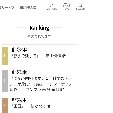
けサービス
書店様入口
My Page
FAQ
Search
Ranking
今読まれてます
『影まで愛して』 — 影山優佳 著
1
『つかめ!理科ダマン 1 「科学のキホ
2
ン」が身につく編』 — シン・テフン
原作 ナ・スンフン 画 呉 華順 訳
『王国』 — 湊かなえ 著
3