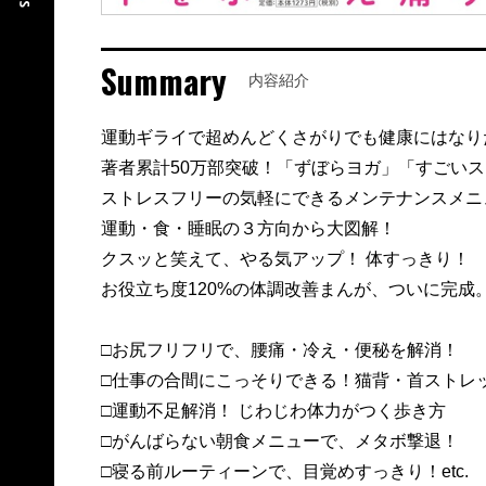
Summary
内容紹介
運動ギライで超めんどくさがりでも健康にはなり
著者累計50万部突破！「ずぼらヨガ」「すごい
ストレスフリーの気軽にできるメンテナンスメニ
運動・食・睡眠の３方向から大図解！
クスッと笑えて、やる気アップ！ 体すっきり！
お役立ち度120%の体調改善まんが、ついに完成
□お尻フリフリで、腰痛・冷え・便秘を解消！
□仕事の合間にこっそりできる！猫背・首ストレ
□運動不足解消！ じわじわ体力がつく歩き方
□がんばらない朝食メニューで、メタボ撃退！
□寝る前ルーティーンで、目覚めすっきり！etc.