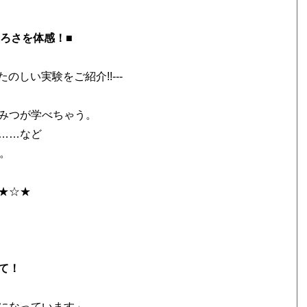
ろさを体感！■
のしい実験をご紹介!!---
みつが学べちゃう。
……など
。
★☆★
て！
になっています」