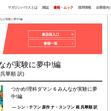
マガジンハウスとは
雑誌
書籍・ムック
採用情報
企業様向
んなが実験に夢中!編
書店様入口
書籍一覧
んなが実験に夢中!編
呉華順 訳)
つかめ!理科ダマン 6 みんなが実験に夢
中!編
— シン・テフン 原作 ナ・スンフン 画 呉華順 訳