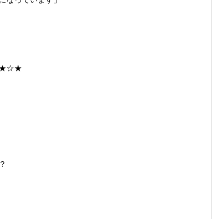
★☆★
？