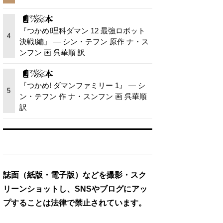
『つかめ!理科ダマン 12 最強ロボット
4
決戦!編』 — シン・テフン 原作 ナ・ス
ンフン 画 呉華順 訳
『つかめ! ダマンファミリー 1』 — シ
5
ン・テフン 作 ナ・スンフン 画 呉華順
訳
誌面（紙版・電子版）などを撮影・スク
リーンショットし、SNSやブログにアッ
プすることは法律で禁止されています。