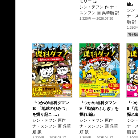
ミリー 1』
編』
シン・テフン 作 ナ・
シン・
スンフン 画 呉華順 訳
ナ・ス
1,320円 — 2026.07.30
順 訳
1,320円
電子版
『つかめ!理科ダマン
『つかめ!理科ダマン
『つか
10 「地球のひみつ」
9 「動物のふしぎ」を
8 「
を掘り起こ …』
探れ!編』
探れ!
シン・テフン 原作
シン・テフン 原作
シン・
ナ・スンフン 画 呉華
ナ・スンフン 画 呉華
ナ・ス
順 訳
順 訳
順 訳
1,320円 — 2025.07.17
1,300円 — 2025.04.17
1,300円