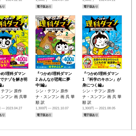
あり
電子版あり
電子版あり
め!理科ダマン
『つかめ!理科ダマン
『つかめ!理科ダマン
学でナゾを解き明
2 みんなが恐竜に夢
1 「科学のキホン」が
編』
中!編』
身につく編』
テフン 原作
シン・テフン 原作
シン・テフン 原作
ンフン 画 呉華
ナ・スンフン 画 呉 華
ナ・スンフン 画 呉 華
順 訳
順 訳
 — 2023.04.27
1,300円 — 2021.10.07
1,300円 — 2021.08.05
あり
電子版あり
電子版あり