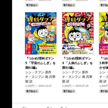
電子版あり
電子版あり
電子版
『つかめ!理科ダマン
『つかめ!理科ダマン
『つか
5 「宇宙のふしぎ」を
4 「人体のふしぎ」を
3 科
探れ!編』
探れ!編』
かせ!
シン・テフン 原作
シン・テフン 原作
シン・
ナ・スンフン 画 呉華
ナ・スンフン 画 呉華
ナ・ス
順 訳
順 訳
順 訳
1,300円 — 2023.12.07
1,300円 — 2023.07.25
1,300円
電子版あり
電子版あり
電子版