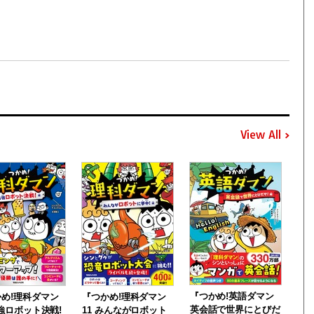
View All
『つかめ!英語ダマン
め!理科ダマン
『つかめ!理科ダマン
英会話で世界にとびだ
最強ロボット決戦!
11 みんながロボット