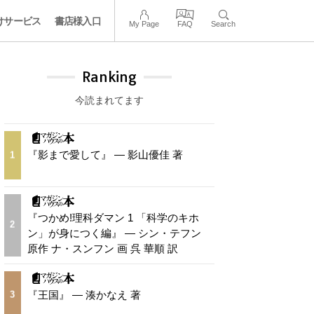
けサービス
書店様入口
My Page
FAQ
Search
Ranking
今読まれてます
『影まで愛して』 — 影山優佳 著
1
『つかめ!理科ダマン 1 「科学のキホ
2
ン」が身につく編』 — シン・テフン
原作 ナ・スンフン 画 呉 華順 訳
『王国』 — 湊かなえ 著
3