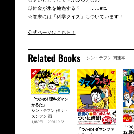
◎針金が氷を通過する？ ……etc.
☆巻末には「科学クイズ」もついています！
公式ページはこちら！
Related Books
シン・テフン 関連本
『つかめ! 理科ダマン
かるた』
シン・テフン 作 ナ・
スンフン 画
1,980円 — 2026.10.22
『つか
『つかめ! ダマンファ
12 