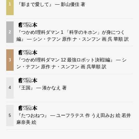
『影まで愛して』 — 影山優佳 著
1
『つかめ!理科ダマン 1 「科学のキホン」が身につく
2
編』 — シン・テフン 原作 ナ・スンフン 画 呉 華順 訳
『つかめ!理科ダマン 12 最強ロボット決戦!編』 — シ
3
ン・テフン 原作 ナ・スンフン 画 呉華順 訳
『王国』 — 湊かなえ 著
4
『たつおねつ』 — ユーフラテス 作 うえ田みお 絵 若井
5
麻奈美 絵