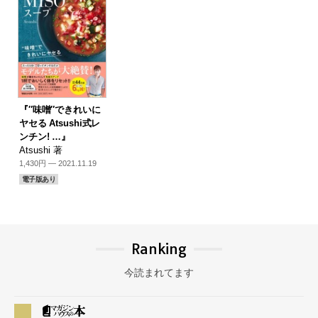
『″味噌″できれいに
ヤセる Atsushi式レ
ンチン! …』
Atsushi 著
1,430円 — 2021.11.19
電子版あり
Ranking
今読まれてます