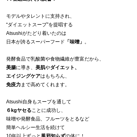
モデルやタレントに支持され、
“ダイエットスープ”を提唱する
Atsushiがたどり着いたのは
日本が誇るスーパーフード
「味噌」
。
発酵食品で乳酸菌や食物繊維が豊富だから、
美腸
に導き、
美肌
や
ダイエット、
エイジングケア
はもちろん、
免疫力
まで高めてくれます。
Atsushi自身もスープを通して
６kgヤセる
ことに成功し、
味噌や発酵食品、フルーツをとるなど
簡単ヘルシー生活を続けて
10年以上ずっと
風邪知らず
の体に！