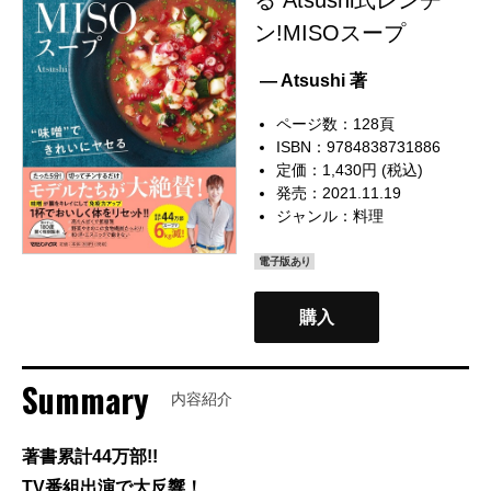
ン!MISOスープ
— Atsushi 著
ページ数：128頁
ISBN：9784838731886
定価：1,430円 (税込)
発売：2021.11.19
ジャンル：
料理
電子版あり
購入
Summary
内容紹介
著書累計44万部!!
TV番組出演で大反響！