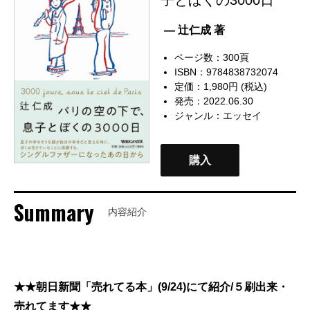
— 辻仁成 著
ページ数：300頁
ISBN：9784838732074
定価：1,980円 (税込)
発売：2022.06.30
ジャンル：
エッセイ
購入
Summary
内容紹介
★★朝日新聞「売れてる本」(9/24)にて紹介/５刷出来・
売れてます★★