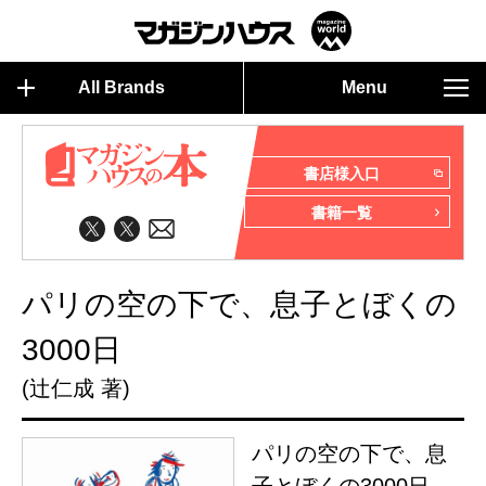
All Brands
Menu
書店様入口
書籍一覧
パリの空の下で、息子とぼくの
3000日
(辻仁成 著)
パリの空の下で、息
子とぼくの3000日