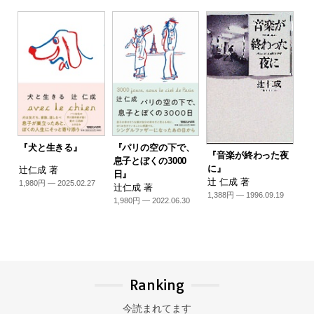
『犬と生きる』
『パリの空の下で、
『音楽が終わった夜
息子とぼくの3000
に』
辻仁成 著
日』
辻 仁成 著
1,980円 — 2025.02.27
辻仁成 著
1,388円 — 1996.09.19
1,980円 — 2022.06.30
Ranking
今読まれてます