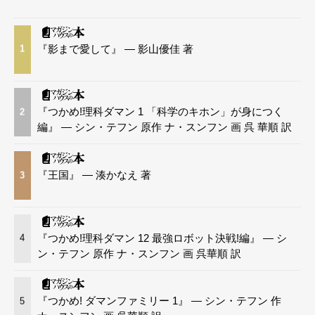
『影まで愛して』 — 影山優佳 著
1
『つかめ!理科ダマン 1 「科学のキホン」が身につく
2
編』 — シン・テフン 原作 ナ・スンフン 画 呉 華順 訳
『王国』 — 湊かなえ 著
3
『つかめ!理科ダマン 12 最強ロボット決戦!編』 — シ
4
ン・テフン 原作 ナ・スンフン 画 呉華順 訳
『つかめ! ダマンファミリー 1』 — シン・テフン 作
5