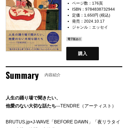
ページ数：176頁
ISBN：9784838732944
定価：1,650円 (税込)
発売：2024.10.17
ジャンル：
エッセイ
電子版あり
購入
Summary
内容紹介
人生の踊り場で聞きたい、
他愛のない大切な話たち
---TENDRE（アーティスト）
BRUTUS.jp×J-WAVE「BEFORE DAWN」「夜リラタイ