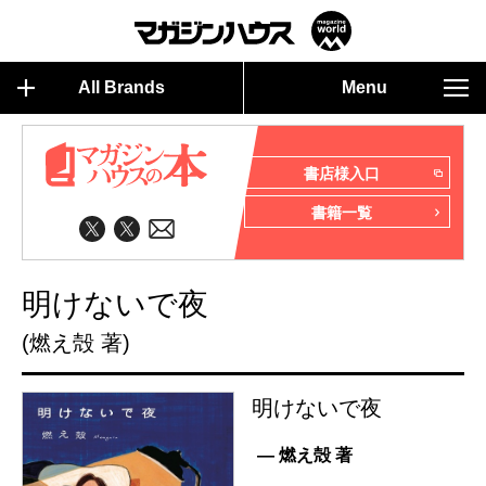
All Brands
Menu
書店様入口
書籍一覧
明けないで夜
(燃え殻 著)
明けないで夜
— 燃え殻 著