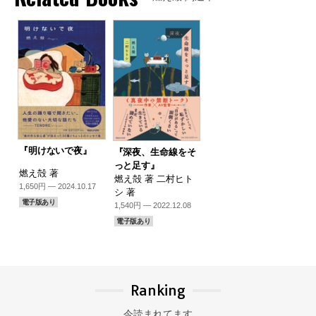
『明けないで夜』
『深夜、生命線をそ
っと足す』
燃え殻 著
燃え殻 著 二村ヒト
1,650円 — 2024.10.17
シ 著
電子版あり
1,540円 — 2022.12.08
電子版あり
Ranking
今読まれてます