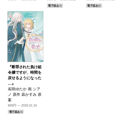
電子版あり
電子版あり
『断罪された負け組
令嬢ですが、時間を
戻せるようになった
…』
嶌咲ゆたか 画 シア
ノ 原作 凪かすみ 原
案
869円 — 2025.01.16
電子版あり