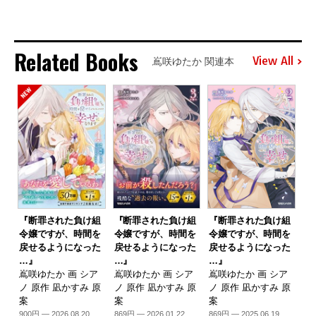
Related Books
View All
嶌咲ゆたか 関連本
『断罪された負け組
『断罪された負け組
『断罪された負け組
令嬢ですが、時間を
令嬢ですが、時間を
令嬢ですが、時間を
戻せるようになった
戻せるようになった
戻せるようになった
…』
…』
…』
嶌咲ゆたか 画 シア
嶌咲ゆたか 画 シア
嶌咲ゆたか 画 シア
ノ 原作 凪かすみ 原
ノ 原作 凪かすみ 原
ノ 原作 凪かすみ 原
案
案
案
900円 — 2026.08.20
869円 — 2026.01.22
869円 — 2025.06.19