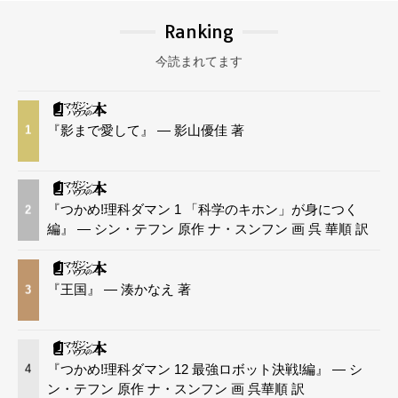
Ranking
今読まれてます
『影まで愛して』 — 影山優佳 著
1
『つかめ!理科ダマン 1 「科学のキホン」が身につく
2
編』 — シン・テフン 原作 ナ・スンフン 画 呉 華順 訳
『王国』 — 湊かなえ 著
3
『つかめ!理科ダマン 12 最強ロボット決戦!編』 — シ
4
ン・テフン 原作 ナ・スンフン 画 呉華順 訳