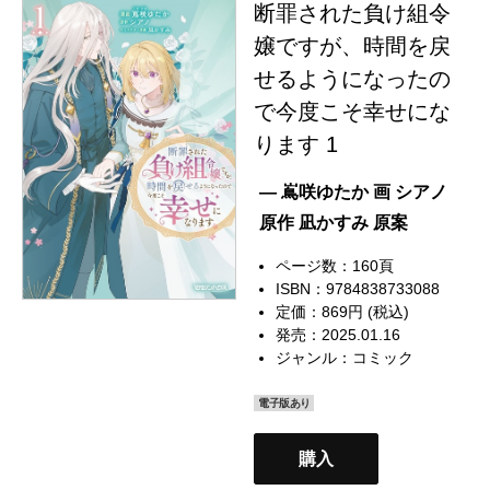
断罪された負け組令
嬢ですが、時間を戻
せるようになったの
で今度こそ幸せにな
ります 1
— 嶌咲ゆたか 画 シアノ
原作 凪かすみ 原案
ページ数：160頁
ISBN：9784838733088
定価：869円 (税込)
発売：2025.01.16
ジャンル：
コミック
電子版あり
購入