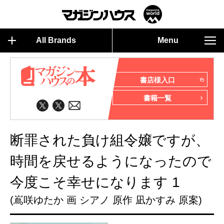
All Brands
Menu
書店様入口
書籍一覧
断罪された負け組令嬢ですが、
時間を戻せるようになったので
今度こそ幸せになります 1
(嶌咲ゆたか 画 シアノ 原作 凪かすみ 原案)