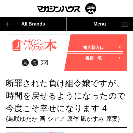
All Brands
Menu
書店様入口
書籍一覧
断罪された負け組令嬢ですが、
時間を戻せるようになったので
今度こそ幸せになります 4
(嶌咲ゆたか 画 シアノ 原作 凪かすみ 原案)