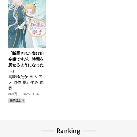
『断罪された負け組
令嬢ですが、時間を
戻せるようになった
…』
嶌咲ゆたか 画 シア
ノ 原作 凪かすみ 原
案
869円 — 2025.01.16
電子版あり
Ranking