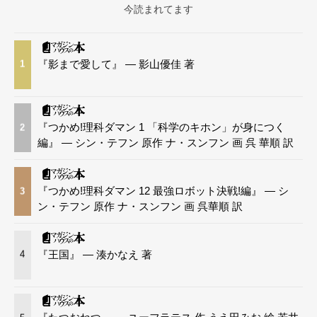
今読まれてます
『影まで愛して』 — 影山優佳 著
1
『つかめ!理科ダマン 1 「科学のキホン」が身につく
2
編』 — シン・テフン 原作 ナ・スンフン 画 呉 華順 訳
『つかめ!理科ダマン 12 最強ロボット決戦!編』 — シ
3
ン・テフン 原作 ナ・スンフン 画 呉華順 訳
『王国』 — 湊かなえ 著
4