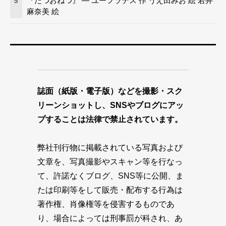
『たつおねつ』 — ユーフラテス 作 うえ田みお 絵 若井
5
麻奈美 絵
誌面（紙版・電子版）などを撮影・スク
リーンショットし、SNSやブログにアッ
プすることは法律で禁止されています。
弊社刊行物に掲載されている写真および
文章を、写真撮影やスキャン等を行なっ
て、許諾なくブログ、SNS等に公開、ま
たは印刷等をして販売・配布する行為は
著作権、肖像権等を侵害するものであ
り、場合によっては刑事罰が科され、あ