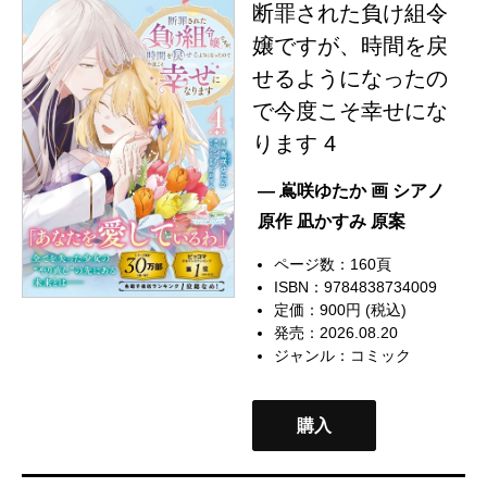
断罪された負け組令
嬢ですが、時間を戻
せるようになったの
で今度こそ幸せにな
ります 4
— 嶌咲ゆたか 画 シアノ
原作 凪かすみ 原案
ページ数：160頁
ISBN：9784838734009
定価：900円 (税込)
発売：2026.08.20
ジャンル：
コミック
購入