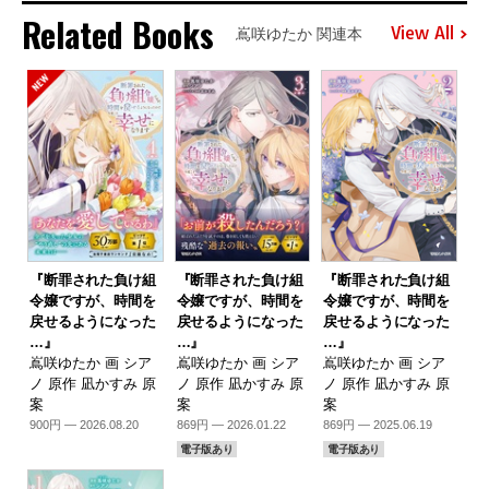
Related Books
View All
嶌咲ゆたか 関連本
『断罪された負け組
『断罪された負け組
『断罪された負け組
令嬢ですが、時間を
令嬢ですが、時間を
令嬢ですが、時間を
戻せるようになった
戻せるようになった
戻せるようになった
…』
…』
…』
嶌咲ゆたか 画 シア
嶌咲ゆたか 画 シア
嶌咲ゆたか 画 シア
ノ 原作 凪かすみ 原
ノ 原作 凪かすみ 原
ノ 原作 凪かすみ 原
案
案
案
900円 — 2026.08.20
869円 — 2026.01.22
869円 — 2025.06.19
電子版あり
電子版あり