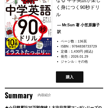
く身につく90秒ドリ
ル
— Mr.Sun 著 小笠原藤子
訳
ページ数：136頁
ISBN：9784838733729
定価：1,430円 (税込)
発売：2026.01.29
ジャンル：
その他
購入
Summary
内容紹介
★☆日韓累計20万部突破！大注目学習マンガシリーズの