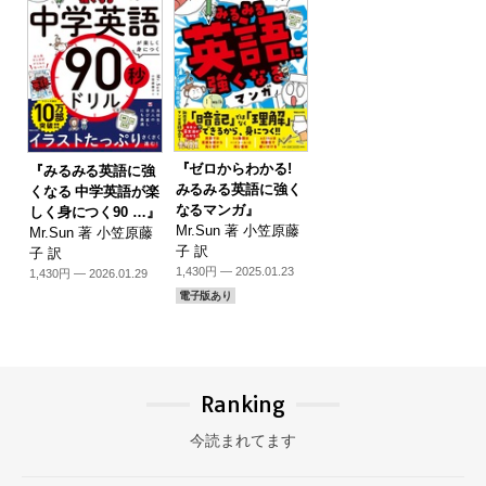
『ゼロからわかる!
『みるみる英語に強
みるみる英語に強く
くなる 中学英語が楽
なるマンガ』
しく身につく90 …』
Mr.Sun 著 小笠原藤
Mr.Sun 著 小笠原藤
子 訳
子 訳
1,430円 — 2025.01.23
1,430円 — 2026.01.29
電子版あり
Ranking
今読まれてます