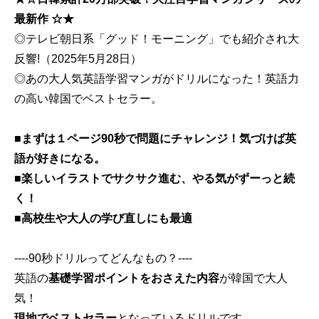
最新作 ☆★
◎テレビ朝日系「グッド！モーニング」でも紹介され大
反響!（2025年5月28日）
◎あの大人気英語学習マンガがドリルになった！英語力
の高い韓国でベストセラー。
■まずは１ページ90秒で問題にチャレンジ！気づけば英
語が好きになる。
■楽しいイラストでサクサク進む、やる気がずーっと続
く！
■高校生や大人の学び直しにも最適
----90秒ドリルってどんなもの？----
英語の
基礎学習ポイントをおさえた内容
が韓国で大人
気！
現地でベストセラー
となっているドリルです。