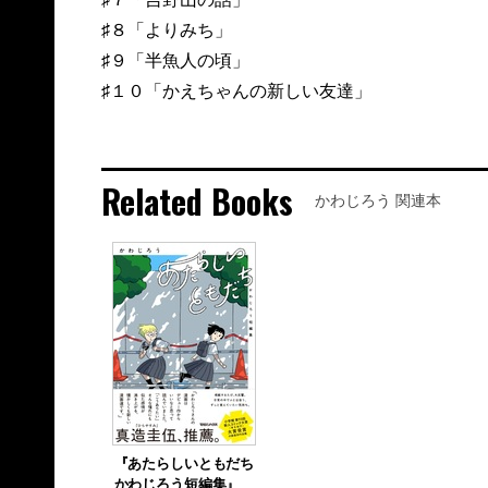
♯８「よりみち」
♯９「半魚人の頃」
♯１０「かえちゃんの新しい友達」
Related Books
かわじろう 関連本
『あたらしいともだち
かわじろう短編集』