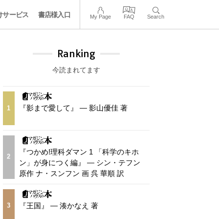
けサービス
書店様入口
My Page
FAQ
Search
Ranking
今読まれてます
『影まで愛して』 — 影山優佳 著
1
『つかめ!理科ダマン 1 「科学のキホ
2
ン」が身につく編』 — シン・テフン
原作 ナ・スンフン 画 呉 華順 訳
『王国』 — 湊かなえ 著
3