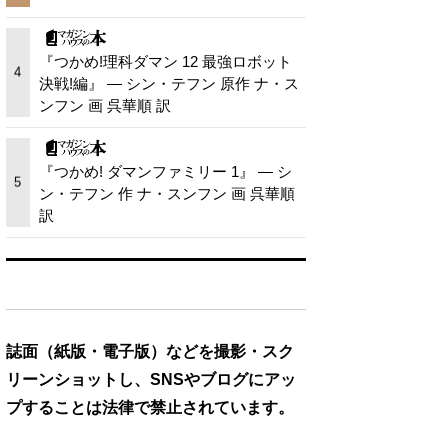
『つかめ!理科ダマン 12 最強ロボット
4
決戦!編』 — シン・テフン 原作 ナ・ス
ンフン 画 呉華順 訳
『つかめ! ダマンファミリー 1』 — シ
5
ン・テフン 作 ナ・スンフン 画 呉華順
訳
誌面（紙版・電子版）などを撮影・スク
リーンショットし、SNSやブログにアッ
プすることは法律で禁止されています。