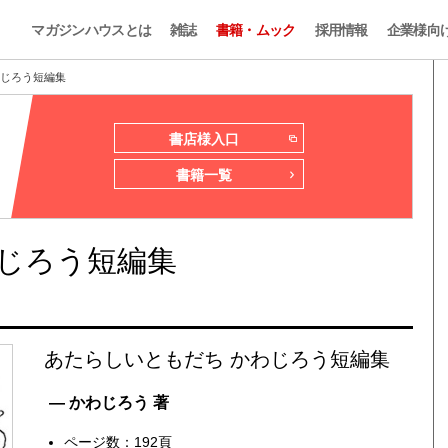
マガジンハウスとは
雑誌
書籍・ムック
採用情報
企業様向
わじろう短編集
書店様入口
書籍一覧
じろう短編集
あたらしいともだち かわじろう短編集
— かわじろう 著
ページ数：192頁