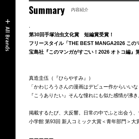
Summary
内容紹介
.
第30回手塚治虫文化賞 短編賞受賞！
フリースタイル「THE BEST MANGA2026 
宝島社『このマンガがすごい！2026 オトコ編』第
真造圭伍（『ひらやすみ』）
「かわじろうさんの漫画はデビュー作からいいな
『こうありたい』そんな憧れにも似た感情が沸き
掲載するたび、大反響。日常の中でふと出会う、
小学館 第93回 新人コミック大賞＜青年部門＞
ーーーーー