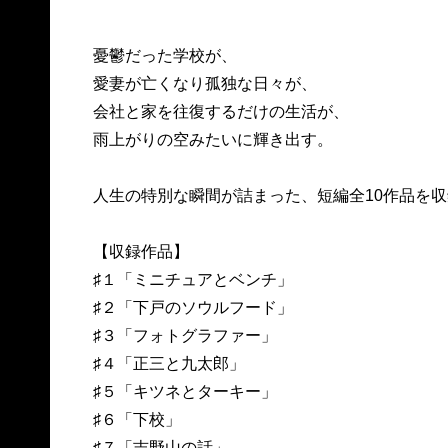
憂鬱だった学校が、
愛妻が亡くなり孤独な日々が、
会社と家を往復するだけの生活が、
雨上がりの空みたいに輝き出す。
人生の特別な瞬間が詰まった、短編全10作品を収
【収録作品】
♯１「ミニチュアとベンチ」
♯２「下戸のソウルフード」
♯３「フォトグラファー」
♯４「正三と九太郎」
♯５「キツネとターキー」
♯６「下校」
♯７「吉野山の話」