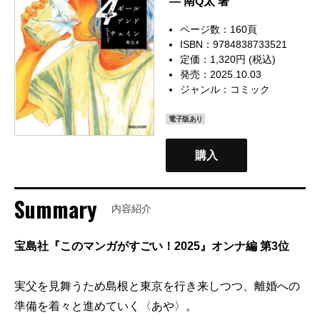
— 南Q太 著
ページ数：160頁
ISBN：9784838733521
定価：1,320円 (税込)
発売：2025.10.03
ジャンル：
コミック
電子版あり
購入
Summary
内容紹介
宝島社『このマンガがすごい！2025』オンナ編 第3位
実父を見舞うため島根と東京を行き来しつつ、離婚への
準備を着々と進めていく〈あや〉。