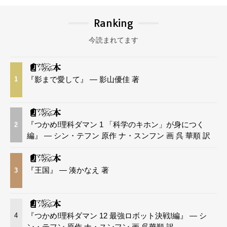
Ranking
今読まれてます
『影まで愛して』 — 影山優佳 著
1
『つかめ!理科ダマン 1 「科学のキホン」が身につく
2
編』 — シン・テフン 原作 ナ・スンフン 画 呉 華順 訳
『王国』 — 湊かなえ 著
3
『つかめ!理科ダマン 12 最強ロボット決戦!編』 — シ
4
ン・テフン 原作 ナ・スンフン 画 呉華順 訳