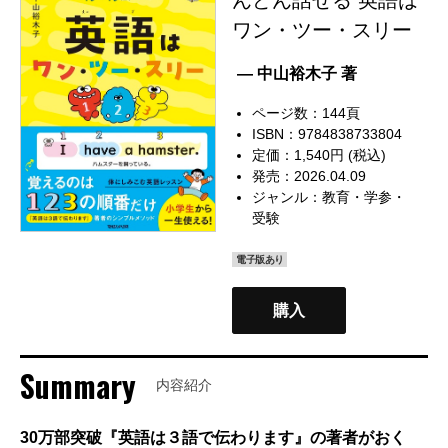
ワン・ツー・スリー
— 中山裕木子 著
ページ数：144頁
ISBN：9784838733804
定価：1,540円 (税込)
発売：2026.04.09
ジャンル：
教育・学参・
受験
電子版あり
購入
Summary
内容紹介
30万部突破『英語は３語で伝わります』の著者がおく