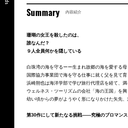
Summary
内容紹介
珊瑚の女王を殺したのは、
誰なんだ？
９人全員何かを隠している
白珠湾の海を守るーー生まれ故郷の海を愛する母
国際協力事業団で海を守る仕事に就く父を見て育
浜崎朔也は海洋学部で学び旅行代理店を経て、満
ウェルネス・ツーリズムの会社「海の王国」を興
幼い頃からの夢がようやく形になりかけた矢先、
第30作にして新たなる挑戦――究極のブロマン