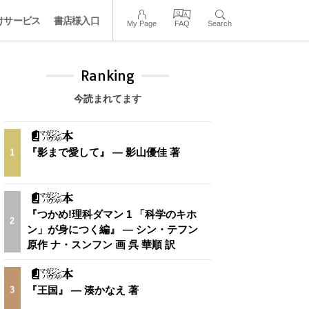
けサービス
書店様入口
My Page
FAQ
Search
Ranking
今読まれてます
『影まで愛して』 — 影山優佳 著
1
『つかめ!理科ダマン 1 「科学のキホ
2
ン」が身につく編』 — シン・テフン
原作 ナ・スンフン 画 呉 華順 訳
『王国』 — 湊かなえ 著
3