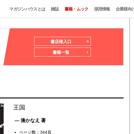
マガジンハウスとは
雑誌
書籍・ムック
採用情報
企業様向
書店様入口
書籍一覧
王国
— 湊かなえ 著
ページ数：344頁