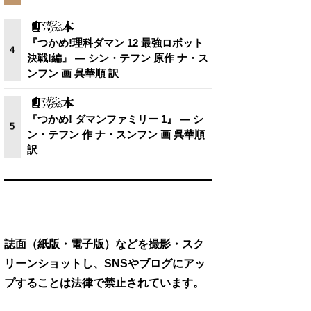
『つかめ!理科ダマン 12 最強ロボット
4
決戦!編』 — シン・テフン 原作 ナ・ス
ンフン 画 呉華順 訳
『つかめ! ダマンファミリー 1』 — シ
5
ン・テフン 作 ナ・スンフン 画 呉華順
訳
誌面（紙版・電子版）などを撮影・スク
リーンショットし、SNSやブログにアッ
プすることは法律で禁止されています。