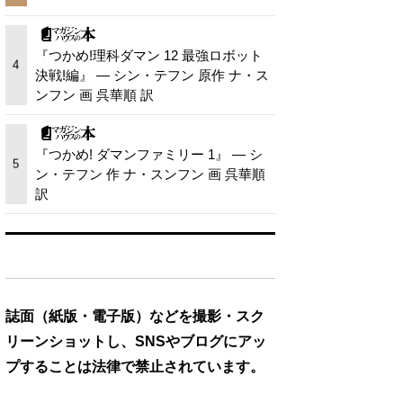
『つかめ!理科ダマン 12 最強ロボット
4
決戦!編』 — シン・テフン 原作 ナ・ス
ンフン 画 呉華順 訳
『つかめ! ダマンファミリー 1』 — シ
5
ン・テフン 作 ナ・スンフン 画 呉華順
訳
誌面（紙版・電子版）などを撮影・スク
リーンショットし、SNSやブログにアッ
プすることは法律で禁止されています。