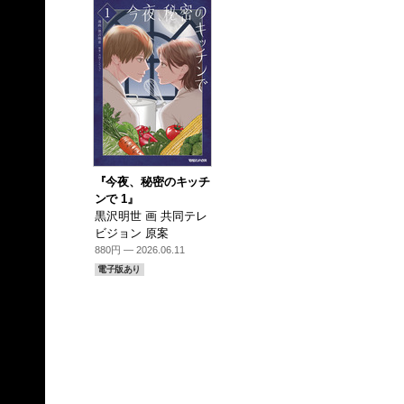
『今夜、秘密のキッチ
ンで 1』
黒沢明世 画 共同テレ
ビジョン 原案
880円 — 2026.06.11
電子版あり