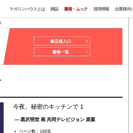
マガジンハウスとは
雑誌
書籍・ムック
採用情報
企業様向
1
書店様入口
書籍一覧
1
今夜、秘密のキッチンで 1
— 黒沢明世 画 共同テレビジョン 原案
ページ数：168頁