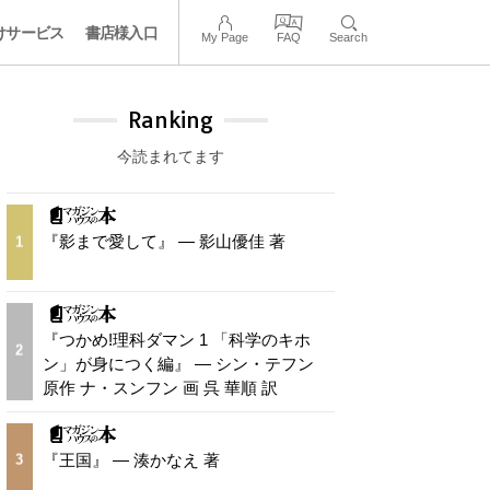
けサービス
書店様入口
My Page
FAQ
Search
Ranking
今読まれてます
『影まで愛して』 — 影山優佳 著
1
『つかめ!理科ダマン 1 「科学のキホ
2
ン」が身につく編』 — シン・テフン
原作 ナ・スンフン 画 呉 華順 訳
『王国』 — 湊かなえ 著
3