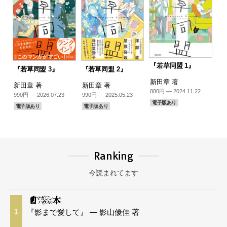
『若草同盟 1』
『若草同盟 3』
『若草同盟 2』
新田章 著
新田章 著
新田章 著
880円 — 2024.11.22
990円 — 2026.07.23
990円 — 2025.05.23
電子版あり
電子版あり
電子版あり
Ranking
今読まれてます
『影まで愛して』 — 影山優佳 著
1