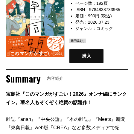
ページ数：192頁
ISBN：9784838733965
定価：990円 (税込)
発売：2026.07.23
ジャンル：
コミック
電子版あり
購入
Summary
内容紹介
宝島社『このマンガがすごい！2026』オンナ編にランク
イン。著名人もぞくぞく絶賛の話題作！
雑誌『anan』『中央公論』『本の雑誌』『Meets』新聞
『東奥日報』web版『CREA』など多数メディアで紹