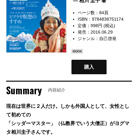
— 相川 圭子 著
ページ数：84頁
ISBN：9784838751174
定価：998円 (税込)
発売：2016.06.29
ジャンル：
自己啓発
MOOK
購入
Summary
内容紹介
現在は世界に２人だけ。しかも外国人として、女性とし
て初めての
「シッダーマスター」（仏教界でいう大僧正）がヨグマ
タ相川圭子さんです。