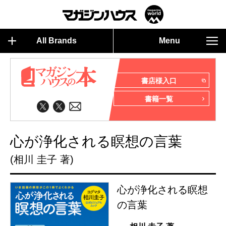
All Brands
Menu
書店様入口
書籍一覧
心が浄化される瞑想の言葉
(相川 圭子 著)
心が浄化される瞑想
の言葉