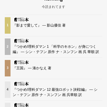
今読まれてます
『影まで愛して』 — 影山優佳 著
1
『つかめ!理科ダマン 1 「科学のキホン」が身につく
2
編』 — シン・テフン 原作 ナ・スンフン 画 呉 華順 訳
『王国』 — 湊かなえ 著
3
『つかめ!理科ダマン 12 最強ロボット決戦!編』 — シ
4
ン・テフン 原作 ナ・スンフン 画 呉華順 訳