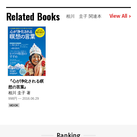
Related Books
View All
相川 圭子 関連本
『心が浄化される瞑
想の言葉』
相川 圭子 著
998円 — 2016.06.29
MOOK
Ranking