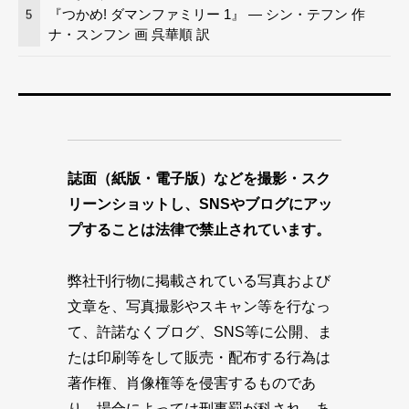
『つかめ! ダマンファミリー 1』 — シン・テフン 作
5
ナ・スンフン 画 呉華順 訳
誌面（紙版・電子版）などを撮影・スク
リーンショットし、SNSやブログにアッ
プすることは法律で禁止されています。
弊社刊行物に掲載されている写真および
文章を、写真撮影やスキャン等を行なっ
て、許諾なくブログ、SNS等に公開、ま
たは印刷等をして販売・配布する行為は
著作権、肖像権等を侵害するものであ
り、場合によっては刑事罰が科され、あ