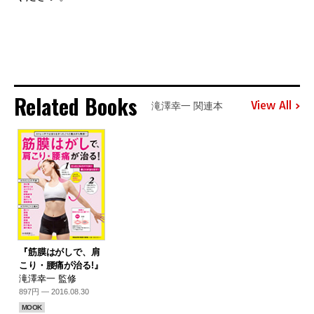
Related Books
View All
滝澤幸一 関連本
『筋膜はがしで、肩
こり・腰痛が治る!』
滝澤幸一 監修
897円 — 2016.08.30
MOOK