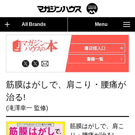
All Brands
Menu
書店様入口
書籍一覧
筋膜はがしで、肩こり・腰痛が
治る!
(滝澤幸一 監修)
筋膜はがしで、肩こ
り・腰痛が治る!