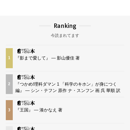
Ranking
今読まれてます
『影まで愛して』 — 影山優佳 著
1
『つかめ!理科ダマン 1 「科学のキホン」が身につく
2
編』 — シン・テフン 原作 ナ・スンフン 画 呉 華順 訳
『王国』 — 湊かなえ 著
3