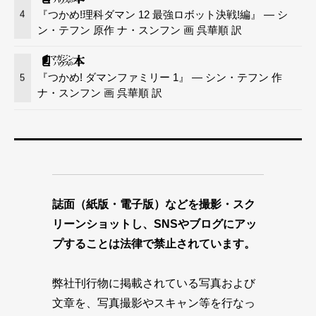
『つかめ!理科ダマン 12 最強ロボット決戦!編』 — シ
4
ン・テフン 原作 ナ・スンフン 画 呉華順 訳
『つかめ! ダマンファミリー 1』 — シン・テフン 作
5
ナ・スンフン 画 呉華順 訳
誌面（紙版・電子版）などを撮影・スク
リーンショットし、SNSやブログにアッ
プすることは法律で禁止されています。
弊社刊行物に掲載されている写真および
文章を、写真撮影やスキャン等を行なっ