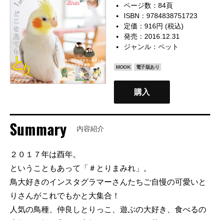
ページ数：84頁
ISBN：9784838751723
定価：916円 (税込)
発売：2016.12.31
ジャンル：
ペット
MOOK
電子版あり
購入
Summary
内容紹介
２０１７年は酉年。
ということもあって「＃とりまみれ」。
鳥大好きのインスタグラマーさんたちご自慢の可愛いと
りさんがこれでもかと大集合！
人気の鳥種、仲良しとりっこ、遊ぶの大好き、食べるの