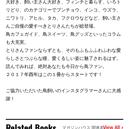
大好き、飼い主さん大好き、フィンチと暮らす、いろト
リどり、のカテゴリーでブンチョウ、インコ、ウズラ、
ニワトリ、アヒル、タカ、フクロウなどなど、飼い主さ
んご自慢の愛すべきとりさんたちが総登場。
鳥カフェガイド、鳥スイーツ、鳥グッズといったコラム
も大充実。
とりさんファンならずとも、そのもふもふふわふわな愛
らしさとつぶらな瞳、愛くるしい姿に魅了されるはず。
読んでみれば、絶対あなたも今日から鳥ファン。
２０１７年酉年はこの１冊からスタートです！
ご協力いただいた鳥飼いのインスタグラマーさんに大感
謝！
Related Books
View All
マガジンハウス 関連本