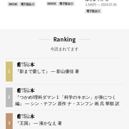
MOOK
電子版あり
MOOK
電子版あり
1,540円 — 2024.07.05
電子版あり
Ranking
今読まれてます
『影まで愛して』 — 影山優佳 著
1
『つかめ!理科ダマン 1 「科学のキホン」が身につく
2
編』 — シン・テフン 原作 ナ・スンフン 画 呉 華順 訳
『王国』 — 湊かなえ 著
3