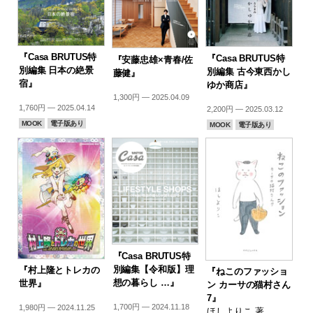
『Casa BRUTUS特
『Casa BRUTUS特
『安藤忠雄×青春/佐
別編集 日本の絶景
別編集 古今東西かし
藤健』
宿』
ゆか商店』
1,300円 — 2025.04.09
1,760円 — 2025.04.14
2,200円 — 2025.03.12
MOOK
電子版あり
MOOK
電子版あり
『Casa BRUTUS特
別編集【令和版】理
『村上隆とトレカの
『ねこのファッショ
想の暮らし …』
世界』
ン カーサの猫村さん
7』
1,700円 — 2024.11.18
1,980円 — 2024.11.25
ほしよりこ 著