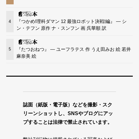
『つかめ!理科ダマン 12 最強ロボット決戦!編』 — シ
4
ン・テフン 原作 ナ・スンフン 画 呉華順 訳
『たつおねつ』 — ユーフラテス 作 うえ田みお 絵 若井
5
麻奈美 絵
誌面（紙版・電子版）などを撮影・スク
リーンショットし、SNSやブログにアッ
プすることは法律で禁止されています。