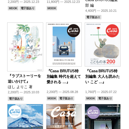
2,200円 — 2025.12.23
11,800円 — 2025.12.23
部 編
MOOK
電子版あり
MOOK
4,400円 — 2025.10.21
電子版あり
『Casa BRUTUS特
『Casa BRUTUS特
『ラブストーリーを
別編集 時代を超えて
別編集 大人も読みた
追いかけて』
愛される …』
い こど …』
ほし よりこ 著
2,200円 — 2025.08.28
1,760円 — 2025.07.22
2,200円 — 2025.10.03
MOOK
電子版あり
MOOK
電子版あり
電子版あり