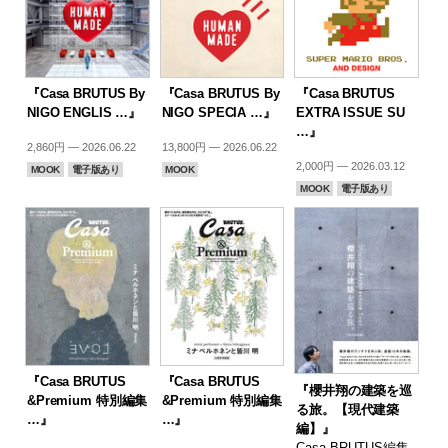
『Casa BRUTUS By
『Casa BRUTUS By
『Casa BRUTUS
NIGO ENGLIS …』
NIGO SPECIA …』
EXTRA ISSUE SU
…』
2,860円 — 2026.06.22
13,800円 — 2026.06.22
2,000円 — 2026.03.12
MOOK
電子版あり
MOOK
MOOK
電子版あり
『Casa BRUTUS
『Casa BRUTUS
『櫻井翔の建築を巡
&Premium 特別編集
&Premium 特別編集
る旅。【現代建築
…』
…』
編】』
Casa BRUTUS編集