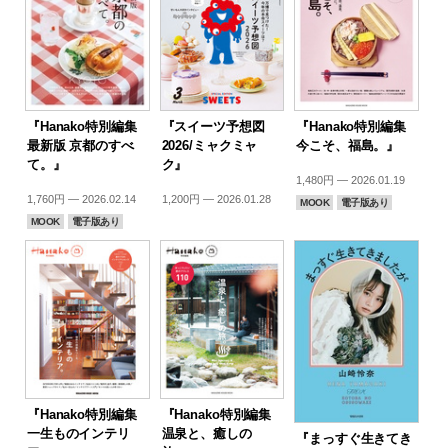
『Hanako特別編集
『スイーツ予想図
『Hanako特別編集
最新版 京都のすべ
2026/ミャクミャ
今こそ、福島。』
て。』
ク』
1,480円 — 2026.01.19
1,760円 — 2026.02.14
1,200円 — 2026.01.28
MOOK
電子版あり
MOOK
電子版あり
『Hanako特別編集
『Hanako特別編集
一生ものインテリ
温泉と、癒しの
『まっすぐ生きてき