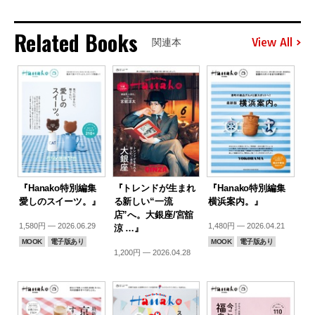
Related Books
View All
関連本
『Hanako特別編集
『トレンドが生まれ
『Hanako特別編集
愛しのスイーツ。』
る新しい“一流
横浜案内。』
店”へ。大銀座/宮舘
1,580円 — 2026.06.29
1,480円 — 2026.04.21
涼 …』
MOOK
電子版あり
MOOK
電子版あり
1,200円 — 2026.04.28