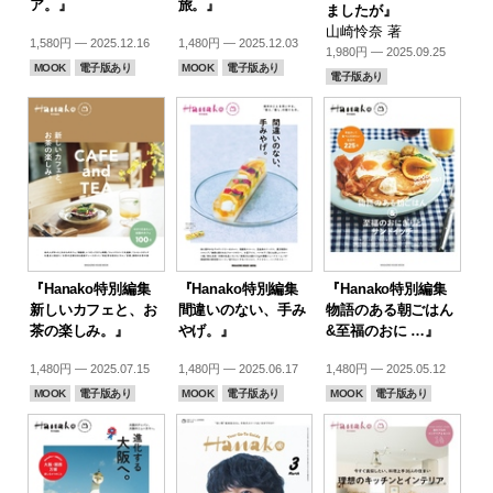
ア。』
旅。』
ましたが』
山崎怜奈 著
1,580円 — 2025.12.16
1,480円 — 2025.12.03
1,980円 — 2025.09.25
MOOK
電子版あり
MOOK
電子版あり
電子版あり
『Hanako特別編集
『Hanako特別編集
『Hanako特別編集
新しいカフェと、お
間違いのない、手み
物語のある朝ごはん
茶の楽しみ。』
やげ。』
&至福のおに …』
1,480円 — 2025.07.15
1,480円 — 2025.06.17
1,480円 — 2025.05.12
MOOK
電子版あり
MOOK
電子版あり
MOOK
電子版あり