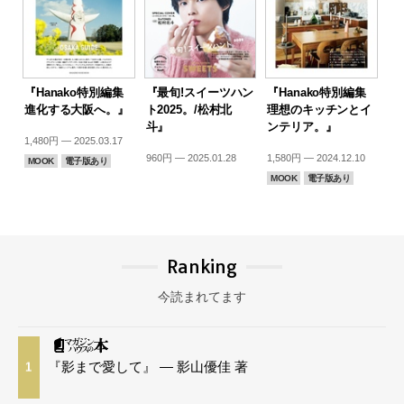
『Hanako特別編集
『最旬!スイーツハン
『Hanako特別編集
進化する大阪へ。』
ト2025。/松村北
理想のキッチンとイ
斗』
ンテリア。』
1,480円 — 2025.03.17
960円 — 2025.01.28
1,580円 — 2024.12.10
MOOK
電子版あり
MOOK
電子版あり
Ranking
今読まれてます
『影まで愛して』 — 影山優佳 著
1