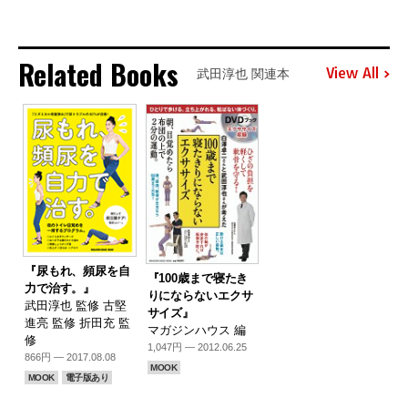
Related Books
View All
武田淳也 関連本
『尿もれ、頻尿を自
『100歳まで寝たき
力で治す。』
りにならないエクサ
武田淳也 監修 古堅
サイズ』
進亮 監修 折田充 監
マガジンハウス 編
修
1,047円 — 2012.06.25
866円 — 2017.08.08
MOOK
MOOK
電子版あり