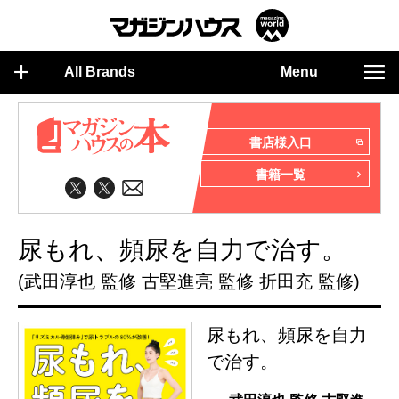
All Brands
Menu
書店様入口
書籍一覧
尿もれ、頻尿を自力で治す。
(武田淳也 監修 古堅進亮 監修 折田充 監修)
尿もれ、頻尿を自力
で治す。