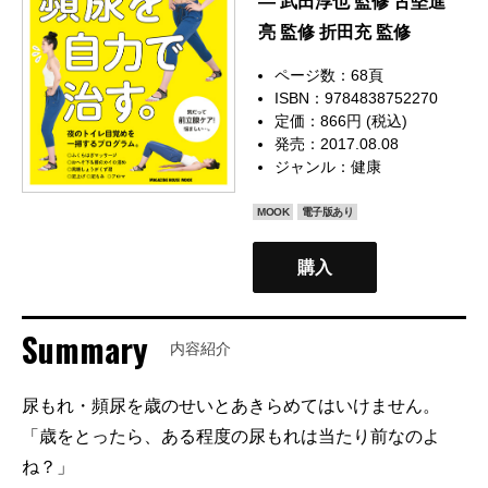
— 武田淳也 監修 古堅進
亮 監修 折田充 監修
ページ数：68頁
ISBN：9784838752270
定価：866円 (税込)
発売：2017.08.08
ジャンル：
健康
MOOK
電子版あり
購入
Summary
内容紹介
尿もれ・頻尿を歳のせいとあきらめてはいけません。
「歳をとったら、ある程度の尿もれは当たり前なのよ
ね？」