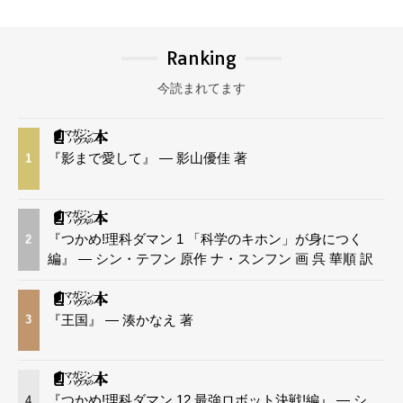
Ranking
今読まれてます
『影まで愛して』 — 影山優佳 著
1
『つかめ!理科ダマン 1 「科学のキホン」が身につく
2
編』 — シン・テフン 原作 ナ・スンフン 画 呉 華順 訳
『王国』 — 湊かなえ 著
3
『つかめ!理科ダマン 12 最強ロボット決戦!編』 — シ
4