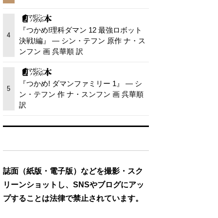
『つかめ!理科ダマン 12 最強ロボット
4
決戦!編』 — シン・テフン 原作 ナ・ス
ンフン 画 呉華順 訳
『つかめ! ダマンファミリー 1』 — シ
5
ン・テフン 作 ナ・スンフン 画 呉華順
訳
誌面（紙版・電子版）などを撮影・スク
リーンショットし、SNSやブログにアッ
プすることは法律で禁止されています。