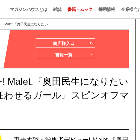
マガジンハウスとは
雑誌
書籍・ムック
採用情報
企業様向
 Malet.『奥田民生になりたい …
書店様入口
書籍一覧
 Malet.『奥田民生になりたい
狂わせるガール』スピンオフマ
妻夫木聡・編集者デビュー! Malet.『奥田