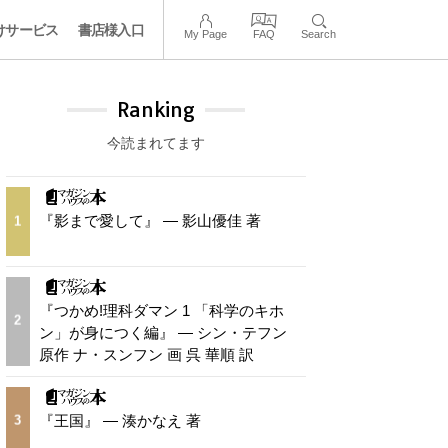
けサービス
書店様入口
My Page
FAQ
Search
Ranking
今読まれてます
『影まで愛して』 — 影山優佳 著
1
『つかめ!理科ダマン 1 「科学のキホ
2
ン」が身につく編』 — シン・テフン
原作 ナ・スンフン 画 呉 華順 訳
『王国』 — 湊かなえ 著
3