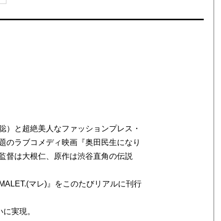
聡）と超絶美人なファッションプレス・
題のラブコメディ映画『奥田民生になり
監督は大根仁、原作は渋谷直角の伝説
LET.(マレ)』をこのたびリアルに刊行
いに実現。