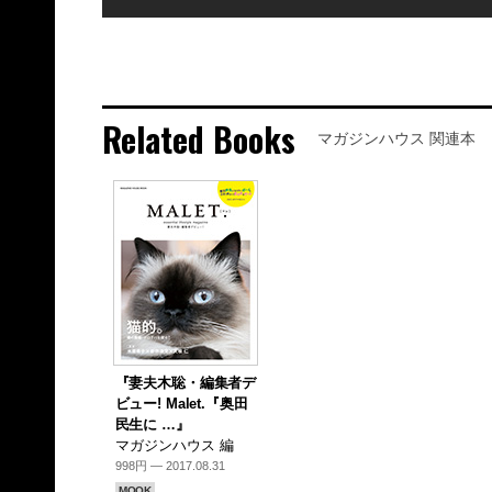
Related Books
マガジンハウス 関連本
『妻夫木聡・編集者デ
ビュー! Malet.『奥田
民生に …』
マガジンハウス 編
998円 — 2017.08.31
MOOK