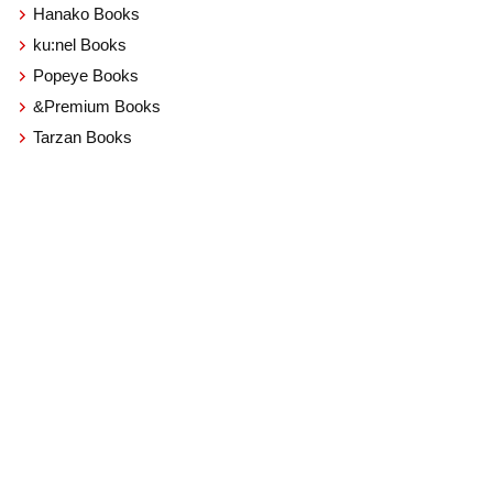
Hanako Books
ku:nel Books
Popeye Books
&Premium Books
Tarzan Books