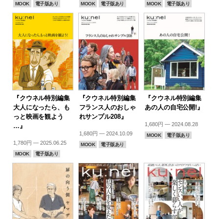
MOOK
電子版あり
MOOK
電子版あり
MOOK
電子版あり
『クウネル特別編集
『クウネル特別編集
『クウネル特別編集
大人になったら、も
フランス人のおしゃ
あの人の自宅公開!』
っと映画を観よう
れサンプル208』
1,680円 — 2024.08.28
…』
1,680円 — 2024.10.09
MOOK
電子版あり
1,780円 — 2025.06.25
MOOK
電子版あり
MOOK
電子版あり