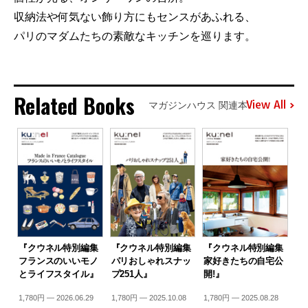
収納法や何気ない飾り方にもセンスがあふれる、
パリのマダムたちの素敵なキッチンを巡ります。
Related Books
View All
マガジンハウス 関連本
『クウネル特別編集
『クウネル特別編集
『クウネル特別編集
フランスのいいモノ
パリおしゃれスナッ
家好きたちの自宅公
とライフスタイル』
プ251人』
開!』
1,780円 — 2026.06.29
1,780円 — 2025.10.08
1,780円 — 2025.08.28