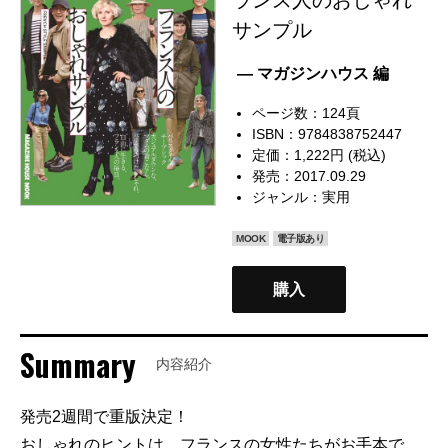
サンプル
— マガジンハウス 編
ページ数：124頁
ISBN：9784838752447
定価：1,222円 (税込)
発売：2017.09.29
ジャンル：
実用
MOOK
電子版あり
購入
Summary
内容紹介
発売2週間で重版決定！
おしゃれのヒントは、フランスの女性たちがお手本で