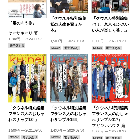
『クウネル特別編集
『クウネル特別編集
『扉の向う側』
私の人生を変えた
パリ、東京 センスい
本』
い人が楽しく暮 …』
ヤマザキマリ 著
1,760円 — 2023.11.02
1,500円 — 2023.08.08
1,500円 — 2022.09.29
電子版あり
MOOK
電子版あり
MOOK
電子版あり
『クウネル特別編集
『クウネル特別編集
『クウネル特別編集
フランス人のおしゃ
フランス人のおしゃ
フランス人のおしゃ
れスナップ124』
れサンプル188』
れサンプル117』
マガジンハウス 編
1,500円 — 2021.09.30
1,430円 — 2020.09.30
1,300円 — 2019.09.30
MOOK
電子版あり
MOOK
電子版あり
MOOK
電子版あり