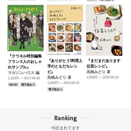
『クウネル特別編集
『ありがとう!料理上
『まだまだあります
フランス人のおしゃ
手のともだちレシ
伝言レシピ』
れサンプル』
ピ』
高橋みどり 著
マガジンハウス 編
高橋みどり 著
1,650円 — 2015.09.18
1,222円 — 2017.09.29
1,650円 — 2016.08.18
MOOK
電子版あり
電子版あり
Ranking
今読まれてます