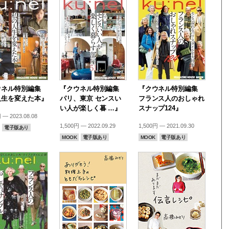
ウネル特別編集
『クウネル特別編集
『クウネル特別編集
人生を変えた本』
パリ、東京 センスい
フランス人のおしゃれ
い人が楽しく暮 …』
スナップ124』
 — 2023.08.08
1,500円 — 2022.09.29
1,500円 — 2021.09.30
電子版あり
MOOK
電子版あり
MOOK
電子版あり