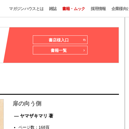
マガジンハウスとは
雑誌
書籍・ムック
採用情報
企業様向
書店様入口
書籍一覧
扉の向う側
— ヤマザキマリ 著
ページ数：168頁