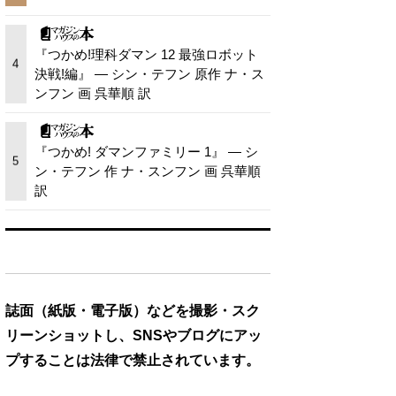
『つかめ!理科ダマン 12 最強ロボット
4
決戦!編』 — シン・テフン 原作 ナ・ス
ンフン 画 呉華順 訳
『つかめ! ダマンファミリー 1』 — シ
5
ン・テフン 作 ナ・スンフン 画 呉華順
訳
誌面（紙版・電子版）などを撮影・スク
リーンショットし、SNSやブログにアッ
プすることは法律で禁止されています。