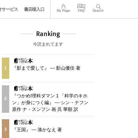
けサービス
書店様入口
My Page
FAQ
Search
Ranking
今読まれてます
『影まで愛して』 — 影山優佳 著
1
『つかめ!理科ダマン 1 「科学のキホ
2
ン」が身につく編』 — シン・テフン
原作 ナ・スンフン 画 呉 華順 訳
『王国』 — 湊かなえ 著
3