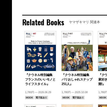
Related Books
ヤマザキマリ 関連本
『クウネル特別編集
『クウネル特別編集
『ク
フランスのいいモノと
パリおしゃれスナップ
家好
ライフスタイル』
251人』
開!』
1,780円 — 2026.06.29
1,780円 — 2025.10.08
1,780円
MOOK
電子版あり
MOOK
電子版あり
MOOK