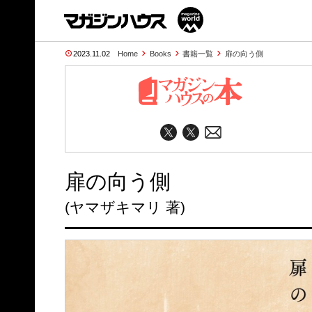
2023.11.02
Home
Books
書籍一覧
扉の向う側
扉の向う側
(ヤマザキマリ 著)