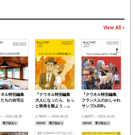
View All
ウネル特別編集
『クウネル特別編集
『クウネル特別編集
きたちの自宅公
大人になったら、もっ
フランス人のおしゃれ
と映画を観よう …』
サンプル208』
 — 2025.08.28
1,780円 — 2025.06.25
1,680円 — 2024.10.09
電子版あり
MOOK
電子版あり
MOOK
電子版あり