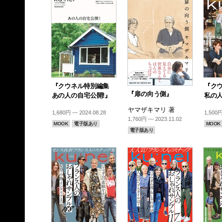
『クウネル特別編集
『ク
『扉の向う側』
あの人の自宅公開!』
私の
ヤマザキマリ 著
1,680円 — 2024.08.28
1,500円
1,760円 — 2023.11.02
MOOK
電子版あり
MOOK
電子版あり