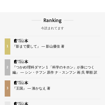
Ranking
今読まれてます
『影まで愛して』 — 影山優佳 著
1
『つかめ!理科ダマン 1 「科学のキホン」が身につく
2
編』 — シン・テフン 原作 ナ・スンフン 画 呉 華順 訳
『王国』 — 湊かなえ 著
3