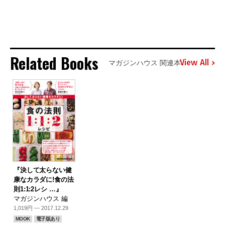
Related Books
View All
マガジンハウス 関連本
『決して太らない健
康なカラダに!食の法
則1:1:2レシ …』
マガジンハウス 編
1,019円 — 2017.12.29
MOOK
電子版あり