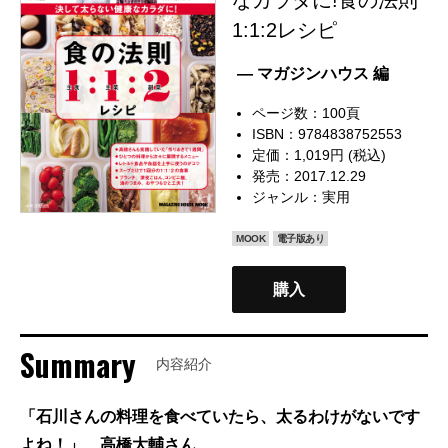
1:1:2レシピ
— マガジンハウス 編
ページ数：100頁
ISBN：9784838752553
定価：1,019円 (税込)
発売：2017.12.29
ジャンル：
実用
MOOK
電子版あり
購入
Summary
内容紹介
「石川さんの料理を食べていたら、太るわけがないです
よね！」 高橋大輔さん