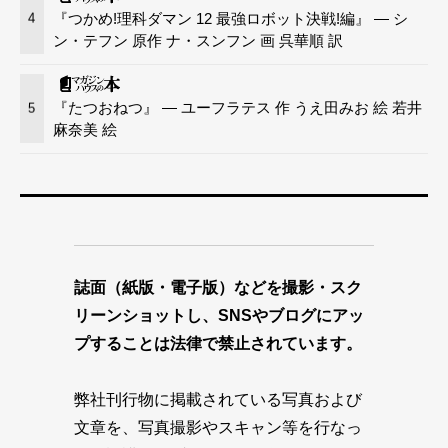
『つかめ!理科ダマン 12 最強ロボット決戦!編』 — シ
4
ン・テフン 原作 ナ・スンフン 画 呉華順 訳
『たつおねつ』 — ユーフラテス 作 うえ田みお 絵 若井
5
麻奈美 絵
誌面（紙版・電子版）などを撮影・スク
リーンショットし、SNSやブログにアッ
プすることは法律で禁止されています。
弊社刊行物に掲載されている写真および
文章を、写真撮影やスキャン等を行なっ