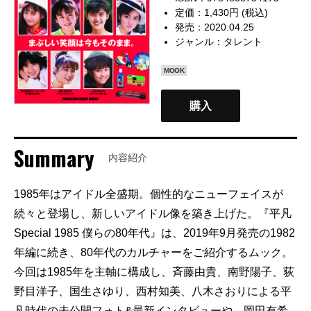
定価：1,430円 (税込)
発売：2020.04.25
ジャンル：
タレント
MOOK
購入
Summary
内容紹介
1985年はアイドル全盛期。個性的なニューフェイスが
続々と登場し、新しいアイドル像を築き上げた。『平凡
Special 1985 僕らの80年代』は、2019年9月発売の1982
年編に続き、80年代のカルチャーをご紹介するムック。
今回は1985年を主軸に構成し、斉藤由貴、南野陽子、荻
野目洋子、国生さゆり、西村知美、八木さおりによる平
凡時代の未公開フォト&最新インタビューや、岡田有希