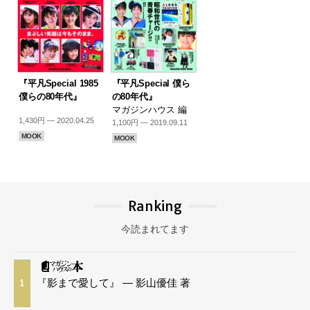
『平凡Special 1985
『平凡Special 僕ら
僕らの80年代』
の80年代』
マガジンハウス 編
1,430円 — 2020.04.25
1,100円 — 2019.09.11
MOOK
MOOK
Ranking
今読まれてます
『影まで愛して』 — 影山優佳 著
1