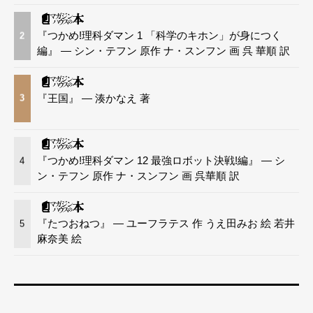
『つかめ!理科ダマン 1 「科学のキホン」が身につく
2
編』 — シン・テフン 原作 ナ・スンフン 画 呉 華順 訳
『王国』 — 湊かなえ 著
3
『つかめ!理科ダマン 12 最強ロボット決戦!編』 — シ
4
ン・テフン 原作 ナ・スンフン 画 呉華順 訳
『たつおねつ』 — ユーフラテス 作 うえ田みお 絵 若井
5
麻奈美 絵