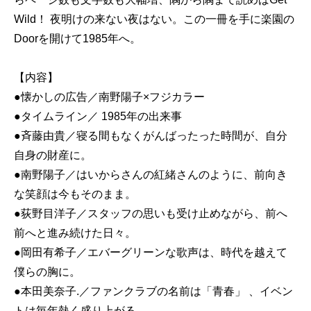
Wild！ 夜明けの来ない夜はない。この一冊を手に楽園の
Doorを開けて1985年へ。
【内容】
●懐かしの広告／南野陽子×フジカラー
●タイムライン／ 1985年の出来事
●斉藤由貴／寝る間もなくがんばったった時間が、自分
自身の財産に。
●南野陽子／はいからさんの紅緒さんのように、前向き
な笑顔は今もそのまま。
●荻野目洋子／スタッフの思いも受け止めながら、前へ
前へと進み続けた日々。
●岡田有希子／エバーグリーンな歌声は、時代を越えて
僕らの胸に。
●本田美奈子.／ファンクラブの名前は「青春」 、イベン
トは毎年熱く盛り上がる。