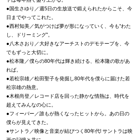
●国生さゆり／週5日の生放送で鍛えられたからこそ、今
日までやってこれた。
●西村知美／気がつけば夢が形になっていく、今も“わた
し、ドリーミング”。
●八木さおり／大好きなアーチストのデモテープを、今
でもずっと大切に。
●松本隆／僕らの80年代は輝き続ける、松本隆の歌があ
れば。
●若松宗雄／松田聖子を発掘し80年代を僕らに届けた若
松宗雄の熱意。
●木根尚登／レコード店を回った静かな情熱は、時代を
超えてみんなの心に。
●フィーバー／誰もが熱くなったヒットから。あの日の
僕らが見えてきた。
●サントラ／映像と音楽が結びつく80年代! サントラは映
画の記憶と共に。