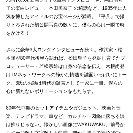
子の楽曲レビュー、本田美奈子.の秘話など、1985年に人
気を博したアイドルのお宝ページが満載。『平凡』で撮
り下ろされた初公開写真の数々に、僕らの心は一瞬で時
をかける！
さらに豪華3大ロングインタビューが続く。作詞家・松
本隆が80年代後半を語れば、松田聖子を発掘し育てたプ
ロデューサー・若松宗雄は自身の信念を伝え、木根尚登
はTMネットワークへの静かな情熱を誌面いっぱいにトー
ク。3氏のお話は時代の証言として一家に一冊、僕らの
心に新たなレボリューションをもたらす。
80年代中期のヒットアイテムやガジェット、映画と音
楽、テレビドラマ、車など、カルチャー図鑑に落ちる涙
は飾りじゃない。懐かしい画像にWAKUWAKU。前号か
らページ数も文字数も大幅増、隅から隅まで読めばGet