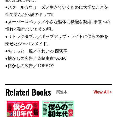
●スクール☆ウォーズ／生きていくために大切なことを
全て学んだ伝説のドラマ!!
●スーパースペック／小さな躯体に機能を凝縮! 未来への
憧れが溢れていたあの頃。
●リトラクタブル／ポップアップ・ライトに僕らの夢を
乗せたジャパンメイド。
●ちょっと一服／それいゆ 西荻窪
●懐かしの広告／斉藤由貴×AXIA
●懐かしの広告／TOPBOY
Related Books
View All
関連本