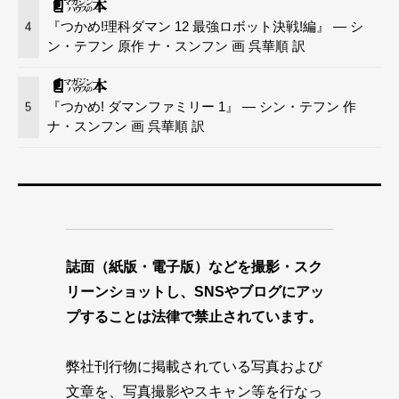
『つかめ!理科ダマン 12 最強ロボット決戦!編』 — シ
4
ン・テフン 原作 ナ・スンフン 画 呉華順 訳
『つかめ! ダマンファミリー 1』 — シン・テフン 作
5
ナ・スンフン 画 呉華順 訳
誌面（紙版・電子版）などを撮影・スク
リーンショットし、SNSやブログにアッ
プすることは法律で禁止されています。
弊社刊行物に掲載されている写真および
文章を、写真撮影やスキャン等を行なっ