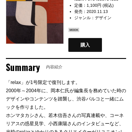
定価：1,100円 (税込)
発売：2020.11.13
ジャンル：
デザイン
MOOK
購入
Summary
内容紹介
「relax」が1号限定で復刊します。
2000年～2004年に、岡本仁氏が編集長を務めていた時の
デザインやコンテンツを踏襲し、渋谷パルコと一緒にム
ックを作りました。
ホンマタカシさん、若木信吾さんの写真連載や、コーネ
リアスの惑星見学、小西康陽さんのインタビューなど、
当時のrelaxとゆかりのあるクリエイターがリユニオンし