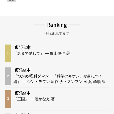
Ranking
今読まれてます
『影まで愛して』 — 影山優佳 著
1
『つかめ!理科ダマン 1 「科学のキホン」が身につく
2
編』 — シン・テフン 原作 ナ・スンフン 画 呉 華順 訳
『王国』 — 湊かなえ 著
3