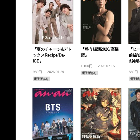
『夏のチャージ&デト
『整う腸活2026/高橋
『ヒ
ックスRecipe/Da-
藍』
前線/
iCE』
&神
1,100円 — 2026.07.15
980円 — 2026.07.29
880円 —
電子版あり
電子版あり
電子版