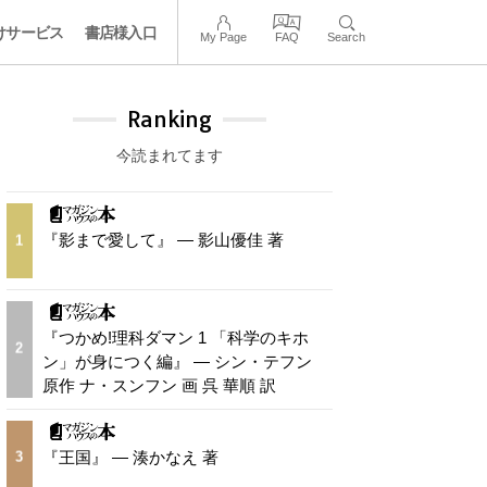
けサービス
書店様入口
My Page
FAQ
Search
Ranking
今読まれてます
『影まで愛して』 — 影山優佳 著
1
『つかめ!理科ダマン 1 「科学のキホ
2
ン」が身につく編』 — シン・テフン
原作 ナ・スンフン 画 呉 華順 訳
『王国』 — 湊かなえ 著
3