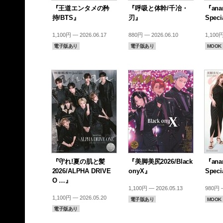
『王道エンタメの矜
『呼吸と体幹/千冶・
『anan
持/BTS』
刃』
Speci
1,100円 — 2026.06.17
880円 — 2026.06.10
1,100円
電子版あり
電子版あり
MOOK
『守れ!夏の肌と髪
『美脚美尻2026/Black
『anan
2026/ALPHA DRIVE
onyX』
Speci
O …』
1,100円 — 2026.05.13
980円 —
1,100円 — 2026.05.20
電子版あり
MOOK
電子版あり