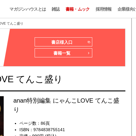
マガジンハウスとは
雑誌
書籍・ムック
採用情報
企業様向
OVE てんこ盛り
書店様入口
書籍一覧
OVE てんこ盛り
anan特別編集 にゃんこLOVE てんこ盛
り
ページ数：86頁
ISBN：9784838755141
定価：990円 (税込)