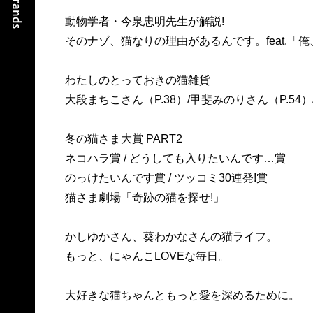
動物学者・今泉忠明先生が解説!
そのナゾ、猫なりの理由があるんです。feat.「
わたしのとっておきの猫雑貨
大段まちこさん（P.38）/甲斐みのりさん（P.54）
冬の猫さま大賞 PART2
ネコハラ賞 / どうしても入りたいんです…賞
のっけたいんです賞 / ツッコミ30連発!賞
猫さま劇場「奇跡の猫を探せ!」
かしゆかさん、葵わかなさんの猫ライフ。
もっと、にゃんこLOVEな毎日。
大好きな猫ちゃんともっと愛を深めるために。