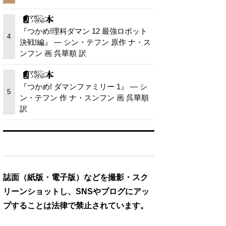
『つかめ!理科ダマン 12 最強ロボット
4
決戦!編』 — シン・テフン 原作 ナ・ス
ンフン 画 呉華順 訳
『つかめ! ダマンファミリー 1』 — シ
5
ン・テフン 作 ナ・スンフン 画 呉華順
訳
誌面（紙版・電子版）などを撮影・スク
リーンショットし、SNSやブログにアッ
プすることは法律で禁止されています。