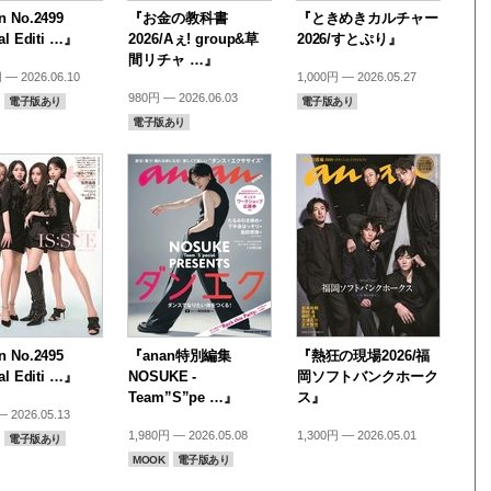
 No.2499
『お金の教科書
『ときめきカルチャー
al Editi …』
2026/Aぇ! group&草
2026/すとぷり』
間リチャ …』
 — 2026.06.10
1,000円 — 2026.05.27
980円 — 2026.06.03
電子版あり
電子版あり
電子版あり
 No.2495
『anan特別編集
『熱狂の現場2026/福
al Editi …』
NOSUKE -
岡ソフトバンクホーク
Team”S”pe …』
ス』
 2026.05.13
1,980円 — 2026.05.08
1,300円 — 2026.05.01
電子版あり
MOOK
電子版あり