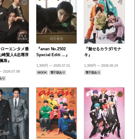
ーローエンタメ最
『anan No.2502
『魅せるカラダ/モナ
山崎賢人&志尊淳
Special Editi …』
キ』
尾楓珠』
1,300円 — 2026.07.01
1,300円 — 2026.06.24
 2026.07.08
MOOK
電子版あり
電子版あり
あり