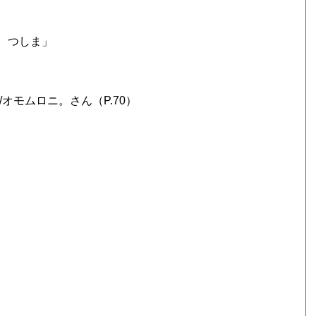
俺、つしま」
/オモムロニ。さん（P.70）