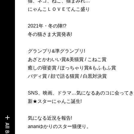
猫、ネコ、ねこ、猫まみれ…
にゃんこＬＯＶＥてんこ盛り
2021年・冬の陣!?
冬の猫さま大賞発表!
グランプリ&準グランプリ!
あざとかわいい賞&美猫賞 / こねこ賞
癒しの寝姿賞 / ぽっちゃり賞&もふもふ賞
バディ賞 / 顔で語る猫賞 / 白黒対決賞
SNS、映画、ドラマ…気になるあのコに会ってき
新★スターにゃんこ誕生!
気になる近況を報告!
ananゆかりのスター猫便り。