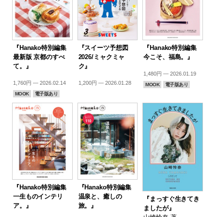
『Hanako特別編集
『スイーツ予想図
『Hanako特別編集
最新版 京都のすべ
2026/ミャクミャ
今こそ、福島。』
て。』
ク』
1,480円 — 2026.01.19
1,760円 — 2026.02.14
1,200円 — 2026.01.28
MOOK
電子版あり
MOOK
電子版あり
『Hanako特別編集
『Hanako特別編集
一生ものインテリ
温泉と、癒しの
『まっすぐ生きてき
ア。』
旅。』
ましたが』