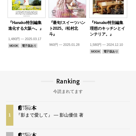
『Hanako特別編集
『最旬!スイーツハン
『Hanako特別編集
進化する大阪へ。』
ト2025。/松村北
理想のキッチンとイ
斗』
ンテリア。』
1,480円 — 2025.03.17
960円 — 2025.01.28
1,580円 — 2024.12.10
MOOK
電子版あり
MOOK
電子版あり
Ranking
今読まれてます
『影まで愛して』 — 影山優佳 著
1