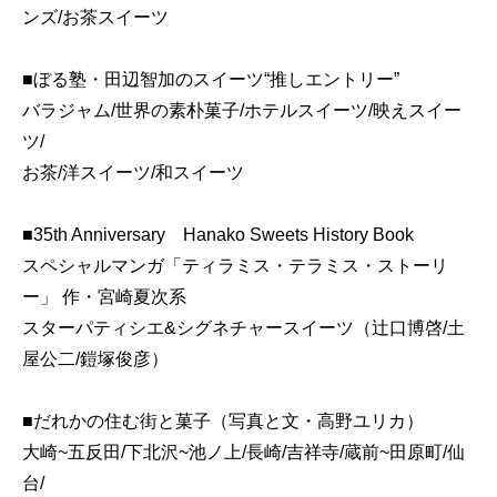
ンズ/お茶スイーツ
■ぼる塾・田辺智加のスイーツ“推しエントリー”
バラジャム/世界の素朴菓子/ホテルスイーツ/映えスイー
ツ/
お茶/洋スイーツ/和スイーツ
■35th Anniversary Hanako Sweets History Book
スペシャルマンガ「ティラミス・テラミス・ストーリ
ー」 作・宮崎夏次系
スターパティシエ&シグネチャースイーツ（辻口博啓/土
屋公二/鎧塚俊彦）
■だれかの住む街と菓子（写真と文・高野ユリカ）
大崎~五反田/下北沢~池ノ上/長崎/吉祥寺/蔵前~田原町/仙
台/