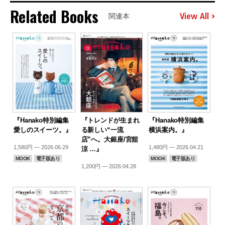
Related Books
View All
関連本
『Hanako特別編集
『トレンドが生まれ
『Hanako特別編集
愛しのスイーツ。』
る新しい“一流
横浜案内。』
店”へ。大銀座/宮舘
1,580円 — 2026.06.29
1,480円 — 2026.04.21
涼 …』
MOOK
電子版あり
MOOK
電子版あり
1,200円 — 2026.04.28