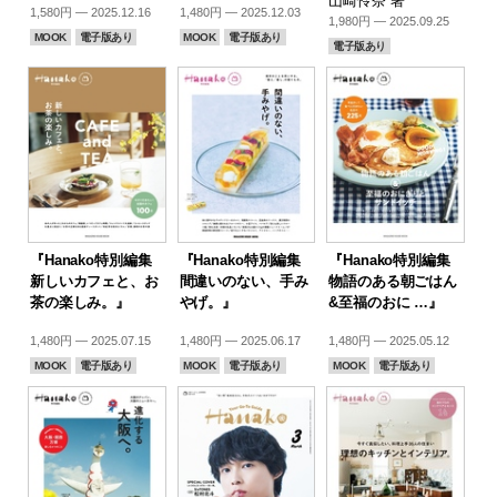
山崎怜奈 著
1,580円 — 2025.12.16
1,480円 — 2025.12.03
1,980円 — 2025.09.25
MOOK
電子版あり
MOOK
電子版あり
電子版あり
『Hanako特別編集
『Hanako特別編集
『Hanako特別編集
新しいカフェと、お
間違いのない、手み
物語のある朝ごはん
茶の楽しみ。』
やげ。』
&至福のおに …』
1,480円 — 2025.07.15
1,480円 — 2025.06.17
1,480円 — 2025.05.12
MOOK
電子版あり
MOOK
電子版あり
MOOK
電子版あり