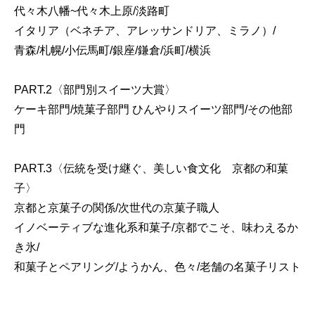
代々木八幡~代々木上原/淡路町
イタリア（ベネチア、アレッサンドリア、ミラノ）/
青森/札幌/小伝馬町/銀座/鎌倉/浜町/横浜
PART.2〈部門別スイーツ大賞〉
ケーキ部門/焼菓子部門 ひんやりスイーツ部門/その他部
門
PART.3〈伝統を受け継ぐ、美しい食文化 京都の和菓
子〉
京都と京菓子の関係/次世代の京菓子職人
イノベーティブな進化系和菓子/京都でこそ、味わえるか
き氷/
和菓子とペアリング/ようかん、色々/老舗の名菓子リスト