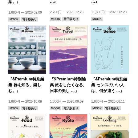
…』
…』
葉。』
2,200円 — 2025.12.23
11,800円 — 2025.12.23
1,880円 — 2026.02.09
MOOK
電子版あり
MOOK
MOOK
電子版あり
『&Premium特別編
『&Premium特別編
『&Premium特別編
集 器を知る、楽し
集 旅をしたくなる、
集 センスのいい人
む。』
日本の美し …』
は、何が違う …』
1,880円 — 2025.10.08
1,880円 — 2025.09.09
1,880円 — 2025.06.11
MOOK
電子版あり
MOOK
電子版あり
MOOK
電子版あり