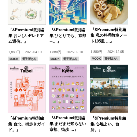
『&Premium特別編
『&Premium特別編
『&Premium特別編
集 私の料理教室ノー
集 おいしいPレミア
集 ひとりでも、京都
ト105皿 …』
ム通信。』
へ。』
1,880円 — 2024.12.05
1,880円 — 2025.04.10
1,880円 — 2025.02.10
MOOK
電子版あり
MOOK
電子版あり
MOOK
電子版あり
『&Premium特別編
『&Premium特別編
『&Premium特別編
集 まだまだ知らない
集 台北、街歩きガイ
集 心地よい、台
京都、街歩 …』
ド。』
所。』