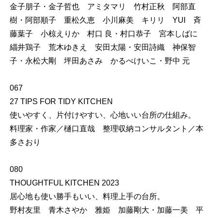
金子朋子・金子哲也 アミタマリ 竹村正秋 阿部直
樹・阿部順子 重松久恵 小川麻美 キリリ YUI 斉
藤葉子 小椋えりか 村口 良・村口恭子 宮本しばに
緇井鶏子 荒木ゆきえ 安田太陽・安田詩織 神保智
子・永松大剛 坪田あさみ かるべけいこ・野中 元
067
27 TIPS FOR TIDY KITCHEN
使いやすく、片付けやすい、心地いい台所の仕組み。
料理家・作家／樋口直哉 整理収納コンサルタント／本
多さおり
080
THOUGHTFUL KITCHEN 2023
居心地も使い勝手もいい、料理上手の台所。
野村友里 青木さやか 雅姫 加藤剛大・加藤一美 平