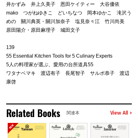
井かずみ 井上久美子 恩田ケイティー 大谷優依
mako つがねゆきこ どいちなつ 岡本ゆかこ 滝沢う
めの 關川典英・關川加奈子 塩見奈々江 竹川尚美
原田陽介・原田麻理子 城田文子
139
55 Essential Kitchen Tools for 5 Culinary Experts
5人の料理家が選ぶ、愛用の台所道具55
ワタナベマキ 渡辺有子 長尾智子 サルボ恭子 渡辺
康啓
Related Books
View All
関連本