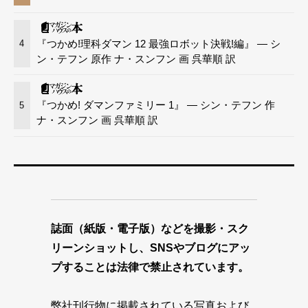
『つかめ!理科ダマン 12 最強ロボット決戦!編』 — シ
4
ン・テフン 原作 ナ・スンフン 画 呉華順 訳
『つかめ! ダマンファミリー 1』 — シン・テフン 作
5
ナ・スンフン 画 呉華順 訳
誌面（紙版・電子版）などを撮影・スク
リーンショットし、SNSやブログにアッ
プすることは法律で禁止されています。
弊社刊行物に掲載されている写真および