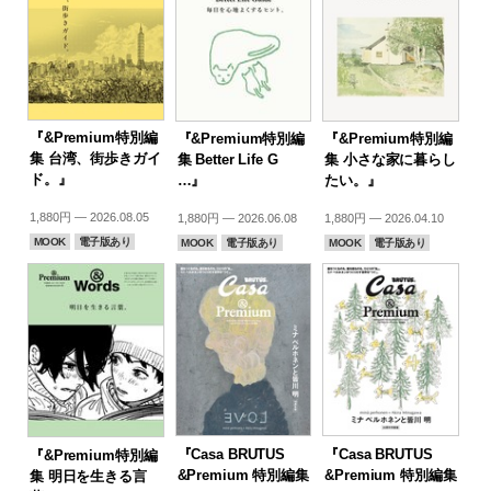
『&Premium特別編
『&Premium特別編
『&Premium特別編
集 台湾、街歩きガイ
集 Better Life G
集 小さな家に暮らし
ド。』
…』
たい。』
1,880円 — 2026.08.05
1,880円 — 2026.06.08
1,880円 — 2026.04.10
MOOK
電子版あり
MOOK
電子版あり
MOOK
電子版あり
『Casa BRUTUS
『Casa BRUTUS
『&Premium特別編
&Premium 特別編集
&Premium 特別編集
集 明日を生きる言